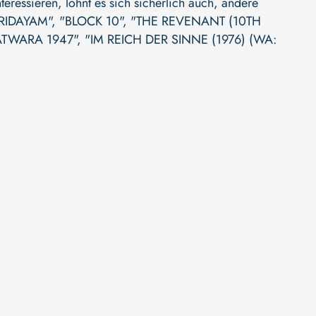
ressieren, lohnt es sich sicherlich auch, andere
RIDAYAM"
,
"BLOCK 10"
,
"THE REVENANT (10TH
ATWARA 1947"
,
"IM REICH DER SINNE (1976) (WA: