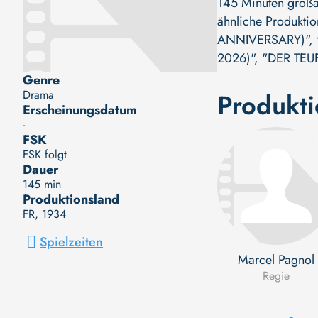
145 Minuten großar
ähnliche Produkti
ANNIVERSARY)"
,
2026)"
,
"DER TEU
Genre
Drama
Produkt
Erscheinungsdatum
-
FSK
FSK folgt
Dauer
145 min
Produktionsland
FR
, 1934
Spielzeiten
Marcel Pagnol
Regie