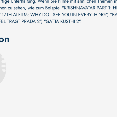
tige Unterhaltung. Wenn Sie Filme mit ähnlichen Themen inte
onen zu sehen, wie zum Beispiel
"KRISHNAVATAR PART 1: H
"17TH ALFILM: WHY DO I SEE YOU IN EVERYTHING"
,
"B
FEL TRÄGT PRADA 2"
,
"GATTA KUSTHI 2"
.
ion