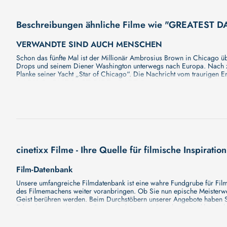
Beschreibungen ähnliche Filme wie "GREATEST D
VERWANDTE SIND AUCH MENSCHEN
Schon das fünfte Mal ist der Millionär Ambrosius Brown in Chicago üb
Drops und seinem Diener Washington unterwegs nach Europa. Nach zw
Planke seiner Yacht „Star of Chicago“. Die Nachricht vom traurigen 
AADU 3: ONE LAST RIDE - PART 1
Unser neuer Film "AADU 3: ONE LAST RIDE - PART 1" wird Sie bald mi
bald erscheinen wird. Eine fesselnde Handlung, ungewöhnliche Charak
enthüllen!
KRISHNAVATAR PART 1: HRIDAYAM
An epic devotional journey following Lord Krishna from Dwarka to Kuru
deeper meaning.
cinetixx Filme - Ihre Quelle für filmische Inspiration
BLOCK 10
Unser neuer Film "BLOCK 10" wird Sie bald mit seiner großartigen Ge
Film-Datenbank
fesselnde Handlung, ungewöhnliche Charaktere und unerforschte Gehei
THE REVENANT (10TH ANNIVERSARY)
Unsere umfangreiche Filmdatenbank ist eine wahre Fundgrube für Filmli
des Filmemachens weiter voranbringen. Ob Sie nun epische Meisterwerk
The Revenant: Der Rückkehrer Re-Release Spektakulär in jeder Hins
Geist berühren werden. Beim Durchstöbern unserer Angebote haben Si
RÜCKKEHRER von 2.-5. April noch einmal zurück auf die große Leinw
Erkundung verschiedener Regiestile kommt nicht zu kurz, von klassisch
17TH ALFILM: WHY DO I SEE YOU IN EVERYTHING
Hollywood-Hits findet. Natürlich gibt es auch diese, aber darüber h
Grund ist cinetixx Filme ein Ort, der eine Fülle von Perspektiven und M
Gemeinsam blicken die beiden langjährigen Freunde Qusay und Nabil au