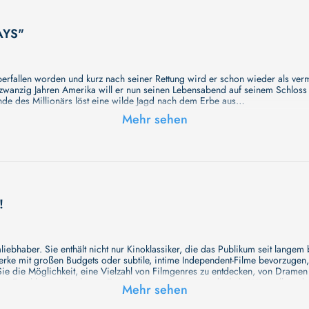
AYS"
erfallen worden und kurz nach seiner Rettung wird er schon wieder als verm
anzig Jahren Amerika will er nun seinen Lebensabend auf seinem Schloss 
Ende des Millionärs löst eine wilde Jagd nach dem Erbe aus…
Mehr sehen
t seiner großartigen Geschichte überraschen. Wir haben noch keine vollst
tere und unerforschte Geheimnisse erwarten Sie in unserem Film. Bleiben S
kshetra after parting with Radha, revealing his profound connections with p
!
schichte überraschen. Wir haben noch keine vollständige Beschreibung, ab
mnisse erwarten Sie in unserem Film. Bleiben Sie dran für etwas Besondere
ebhaber. Sie enthält nicht nur Kinoklassiker, die das Publikum seit langem
e mit großen Budgets oder subtile, intime Independent-Filme bevorzugen, un
icht: Zum 10jährigen Jubiläum kehrt das mehrfach Oscar® prämierte und a
e die Möglichkeit, eine Vielzahl von Filmgenres zu entdecken, von Drame
and.
en Erzählungen bis hin zu Experimenten mit Form und Inhalt. Wir wollen, das
Mehr sehen
inaus bemühen wir uns, Meisterwerke des unabhängigen Kinos zu zeigen, di
öglichkeiten für alle Filmliebhaber bietet. Wir laden Sie ein, unsere Datenb
s Syrien in Why Do I See You in Everything? auf ihre Vergangenheit zurück.