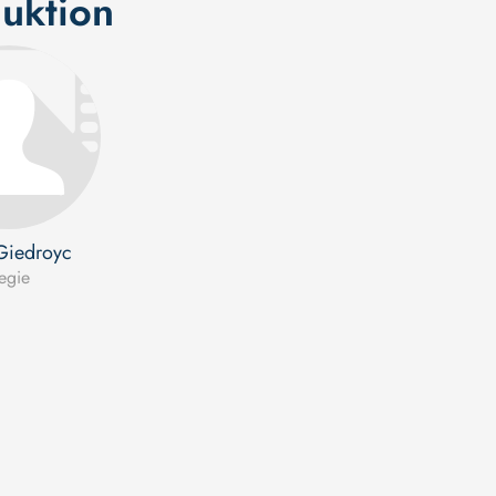
uktion
Giedroyc
egie