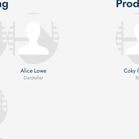
ng
Prod
Alice Lowe
Coky 
Darsteller
R