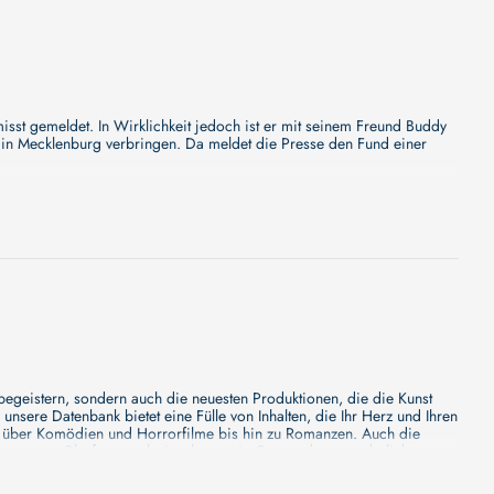
isst gemeldet. In Wirklichkeit jedoch ist er mit seinem Freund Buddy
in Mecklenburg verbringen. Da meldet die Presse den Fund einer
ändige Beschreibung, aber wir können Ihnen versprechen, dass sie
ie dran für etwas Besonderes - wir werden jede Minute mehr Details
eople and the timeless wisdom he shares about love, duty, and life's
er wir können Ihnen versprechen, dass sie bald erscheinen wird. Eine
s - wir werden jede Minute mehr Details enthüllen!
 begeistern, sondern auch die neuesten Produktionen, die die Kunst
sere Datenbank bietet eine Fülle von Inhalten, die Ihr Herz und Ihren
ußergewöhnlich bildgewaltige Filmepos THE REVENANT:DER
n über Komödien und Horrorfilme bis hin zu Romanzen. Auch die
s unsere Plattform mehr ist als nur ein Ort, an dem man beliebte
e von den Mainstream-Medien oft nicht gewürdigt werden. Aus diesem
ank zu erforschen, neue Titel zu entdecken und versteckte Filmperlen zu
 Die beiden Syrer leben mittlerweile in Berlin und teilen eine