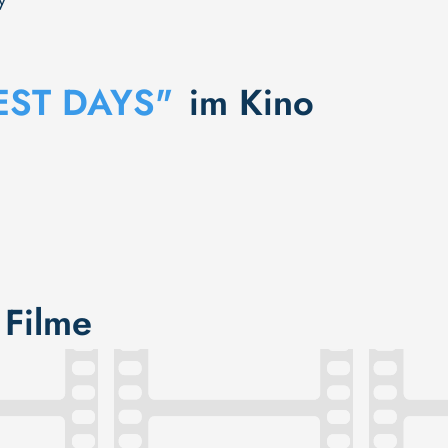
y
EST DAYS"
im Kino
 Filme