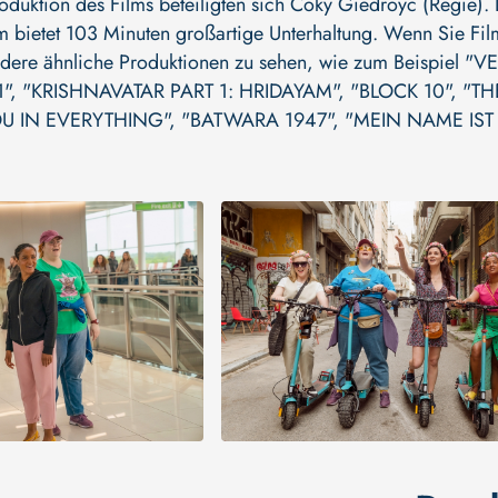
oduktion des Films beteiligten sich
Coky Giedroyc (Regie)
.
lm bietet 103 Minuten großartige Unterhaltung. Wenn Sie Fil
ndere ähnliche Produktionen zu sehen, wie zum Beispiel
"V
1"
,
"KRISHNAVATAR PART 1: HRIDAYAM"
,
"BLOCK 10"
,
"TH
OU IN EVERYTHING"
,
"BATWARA 1947"
,
"MEIN NAME IST 