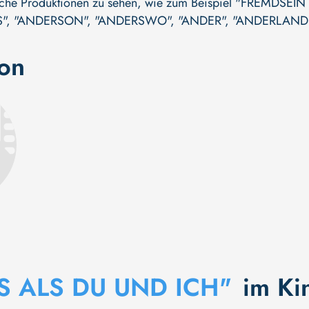
iche Produktionen zu sehen, wie zum Beispiel
"FREMDSEIN
"
,
"ANDERSON"
,
"ANDERSWO"
,
"ANDER"
,
"ANDERLAND
ion
S ALS DU UND ICH"
im Ki