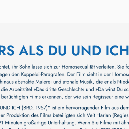
S ALS DU UND IC
htet, ihr Sohn lasse sich zur Homosexualität verleiten. Sie f
egen den Kuppelei-Paragrafen. Der Film sieht in der Homosex
hinaus abstrakte Malerei und atonale Musik, die er als Niede
 die Arbeitstitel »Das dritte Geschlecht« und »Da wirst Du s
 berüchtigten Films erkennen, der wie sein Regisseur eine w
D ICH (BRD, 1957)" ist ein hervorragender Film aus dem
der Produktion des Films beteiligten sich
Veit Harlan (Regie)
 91 Minuten großartige Unterhaltung. Wenn Sie Filme mit ähnl