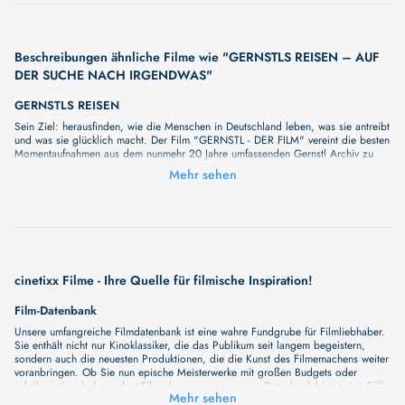
Beschreibungen ähnliche Filme wie "GERNSTLS REISEN – AUF
DER SUCHE NACH IRGENDWAS"
GERNSTLS REISEN
Sein Ziel: herausfinden, wie die Menschen in Deutschland leben, was sie antreibt
und was sie glücklich macht. Der Film "GERNSTL - DER FILM" vereint die besten
Momentaufnahmen aus dem nunmehr 20 Jahre umfassenden Gernstl Archiv zu
einem authentischen, erheiternden und emotionalen Film über Deutschland und
Mehr sehen
seine Bewohner. Ein Roadmovie, das von einer Suche nach Menschen handelt,
die wissen, wie man richtig lebt und die einen Weg zu ihrem persönlichen Glück
gefunden haben.
cinetixx Filme - Ihre Quelle für filmische Inspiration!
Film-Datenbank
Unsere umfangreiche Filmdatenbank ist eine wahre Fundgrube für Filmliebhaber.
Sie enthält nicht nur Kinoklassiker, die das Publikum seit langem begeistern,
sondern auch die neuesten Produktionen, die die Kunst des Filmemachens weiter
voranbringen. Ob Sie nun epische Meisterwerke mit großen Budgets oder
subtile, intime Independent-Filme bevorzugen, unsere Datenbank bietet eine Fülle
Mehr sehen
von Inhalten, die Ihr Herz und Ihren Geist berühren werden. Beim Durchstöbern