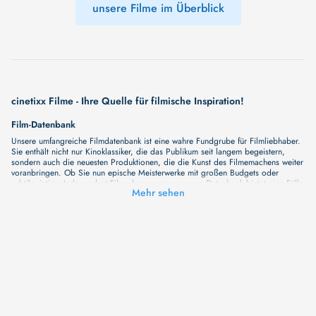
unsere Filme im Überblick
cinetixx Filme - Ihre Quelle für filmische Inspiration!
Film-Datenbank
Unsere umfangreiche Filmdatenbank ist eine wahre Fundgrube für Filmliebhaber.
Sie enthält nicht nur Kinoklassiker, die das Publikum seit langem begeistern,
sondern auch die neuesten Produktionen, die die Kunst des Filmemachens weiter
voranbringen. Ob Sie nun epische Meisterwerke mit großen Budgets oder
subtile, intime Independent-Filme bevorzugen, unsere Datenbank bietet eine Fülle
Mehr sehen
von Inhalten, die Ihr Herz und Ihren Geist berühren werden. Beim Durchstöbern
unserer Angebote haben Sie die Möglichkeit, eine Vielzahl von Filmgenres zu
entdecken, von Dramen über Komödien und Horrorfilme bis hin zu Romanzen.
Auch die Erkundung verschiedener Regiestile kommt nicht zu kurz, von
klassischen Erzählungen bis hin zu Experimenten mit Form und Inhalt. Wir
wollen, dass unsere Plattform mehr ist als nur ein Ort, an dem man beliebte
Hollywood-Hits findet. Natürlich gibt es auch diese, aber darüber hinaus
bemühen wir uns, Meisterwerke des unabhängigen Kinos zu zeigen, die von den
Mainstream-Medien oft nicht gewürdigt werden. Aus diesem Grund ist cinetixx
Filme ein Ort, der eine Fülle von Perspektiven und Möglichkeiten für alle
Filmliebhaber bietet. Wir laden Sie ein, unsere Datenbank zu erforschen, neue
Titel zu entdecken und versteckte Filmperlen zu entdecken. Lassen Sie die