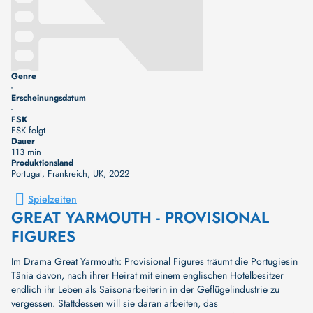
Genre
-
Erscheinungsdatum
-
FSK
FSK folgt
Dauer
113 min
Produktionsland
Portugal, Frankreich, UK
, 2022
Spielzeiten
GREAT YARMOUTH - PROVISIONAL
FIGURES
Im Drama Great Yarmouth: Provisional Figures träumt die Portugiesin
Tânia davon, nach ihrer Heirat mit einem englischen Hotelbesitzer
endlich ihr Leben als Saisonarbeiterin in der Geflügelindustrie zu
vergessen. Stattdessen will sie daran arbeiten, das