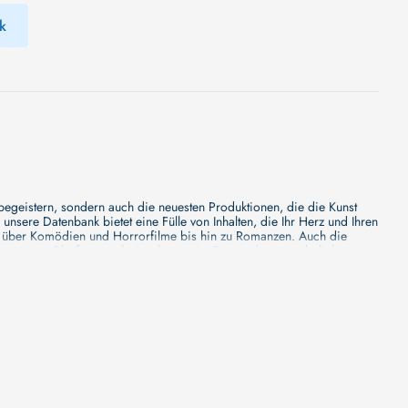
k
 begeistern, sondern auch die neuesten Produktionen, die die Kunst
sere Datenbank bietet eine Fülle von Inhalten, die Ihr Herz und Ihren
n über Komödien und Horrorfilme bis hin zu Romanzen. Auch die
s unsere Plattform mehr ist als nur ein Ort, an dem man beliebte
e von den Mainstream-Medien oft nicht gewürdigt werden. Aus diesem
ank zu erforschen, neue Titel zu entdecken und versteckte Filmperlen zu
ecken. Bei uns finden Sie heraus, in welchen Filmen sie mitgewirkt
n - unsere Datenbank der Schauspieler ist umfangreich und wird
Vergnügen hatten, zusammenzuarbeiten und in welchen Produktionen sie
unsere Schauspieler-Datenbank bietet Ihnen einen umfassenden Einblick
ss wir regelmäßig neue Informationen über Filme und Schauspieler