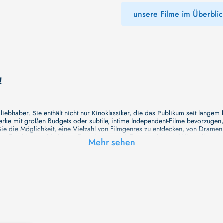
unsere Filme im Überblic
!
ebhaber. Sie enthält nicht nur Kinoklassiker, die das Publikum seit langem
e mit großen Budgets oder subtile, intime Independent-Filme bevorzugen, un
e die Möglichkeit, eine Vielzahl von Filmgenres zu entdecken, von Drame
en Erzählungen bis hin zu Experimenten mit Form und Inhalt. Wir wollen, das
Mehr sehen
inaus bemühen wir uns, Meisterwerke des unabhängigen Kinos zu zeigen, di
öglichkeiten für alle Filmliebhaber bietet. Wir laden Sie ein, unsere Datenb
deren Welt werden, die Sie erkunden können!
me laden wir Sie dazu ein, Informationen über Ihre Lieblingskünstler zu entd
aben. Von den größten Stars der Welt bis hin zu vielversprechenden Talente
ie Ihrer Lieblingsschauspieler erkunden und herausfinden, mit wem sie das 
ße Hollywood-Produktionen oder intimere, unabhängige Filme interessieren, 
unsere Datenbank nicht nur umfassend, sondern auch immer aktuell ist, so da