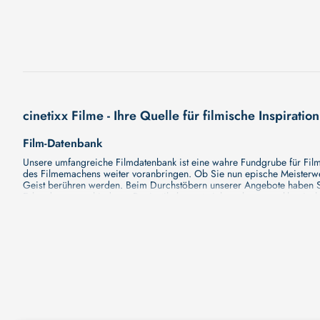
cinetixx Filme - Ihre Quelle für filmische Inspiration
Film-Datenbank
Unsere umfangreiche Filmdatenbank ist eine wahre Fundgrube für Filmli
des Filmemachens weiter voranbringen. Ob Sie nun epische Meisterwerk
Geist berühren werden. Beim Durchstöbern unserer Angebote haben Si
Erkundung verschiedener Regiestile kommt nicht zu kurz, von klassisch
Hollywood-Hits findet. Natürlich gibt es auch diese, aber darüber h
Grund ist cinetixx Filme ein Ort, der eine Fülle von Perspektiven und M
entdecken. Lassen Sie die Kinematographie zu einer noch faszinieren
Schauspieler-Datenbank
Schauspieler sind das Herz und die Seele eines Films. Bei cinetixx Fil
haben, mit wem sie gearbeitet haben und welche Rollen sie gespielt h
ständig aktualisiert. Mit unserer Ressource können Sie die Filmograf
ihre denkwürdigen Auftritte hatten. Ganz gleich, ob Sie sich für gro
in ihre Karriere und ihre Arbeit. cinetixx Filme achtet darauf, dass 