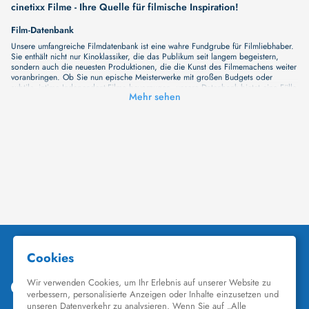
cinetixx Filme - Ihre Quelle für filmische Inspiration!
Film-Datenbank
Unsere umfangreiche Filmdatenbank ist eine wahre Fundgrube für Filmliebhaber.
Sie enthält nicht nur Kinoklassiker, die das Publikum seit langem begeistern,
sondern auch die neuesten Produktionen, die die Kunst des Filmemachens weiter
voranbringen. Ob Sie nun epische Meisterwerke mit großen Budgets oder
subtile, intime Independent-Filme bevorzugen, unsere Datenbank bietet eine Fülle
Mehr sehen
von Inhalten, die Ihr Herz und Ihren Geist berühren werden. Beim Durchstöbern
unserer Angebote haben Sie die Möglichkeit, eine Vielzahl von Filmgenres zu
entdecken, von Dramen über Komödien und Horrorfilme bis hin zu Romanzen.
Auch die Erkundung verschiedener Regiestile kommt nicht zu kurz, von
klassischen Erzählungen bis hin zu Experimenten mit Form und Inhalt. Wir
wollen, dass unsere Plattform mehr ist als nur ein Ort, an dem man beliebte
Hollywood-Hits findet. Natürlich gibt es auch diese, aber darüber hinaus
bemühen wir uns, Meisterwerke des unabhängigen Kinos zu zeigen, die von den
Mainstream-Medien oft nicht gewürdigt werden. Aus diesem Grund ist cinetixx
Filme ein Ort, der eine Fülle von Perspektiven und Möglichkeiten für alle
Filmliebhaber bietet. Wir laden Sie ein, unsere Datenbank zu erforschen, neue
Titel zu entdecken und versteckte Filmperlen zu entdecken. Lassen Sie die
Kinematographie zu einer noch faszinierenderen Welt werden, die Sie erkunden
können!
Schauspieler-Datenbank
Schauspieler sind das Herz und die Seele eines Films. Bei cinetixx Filme laden
wir Sie dazu ein, Informationen über Ihre Lieblingskünstler zu entdecken. Bei uns
finden Sie heraus, in welchen Filmen sie mitgewirkt haben, mit wem sie
gearbeitet haben und welche Rollen sie gespielt haben. Von den größten Stars