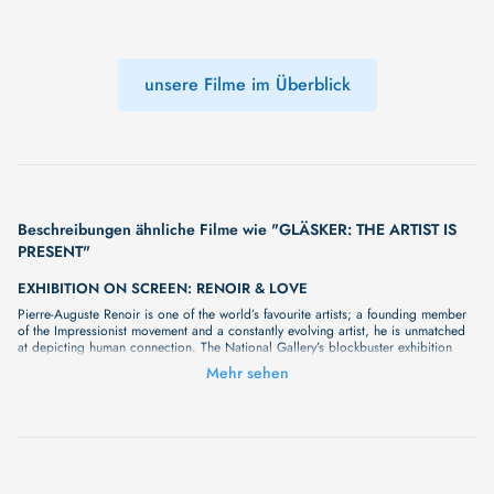
unsere Filme im Überblick
Beschreibungen ähnliche Filme wie "GLÄSKER: THE ARTIST IS
PRESENT"
EXHIBITION ON SCREEN: RENOIR & LOVE
Pierre-Auguste Renoir is one of the world’s favourite artists; a founding member
of the Impressionist movement and a constantly evolving artist, he is unmatched
at depicting human connection. The National Gallery’s blockbuster exhibition
brings together vibrant masterpieces which explore love in all its forms, bringing
Mehr sehen
colour and warmth into the cold winter months. With exclusive access to this
exciting new show, Exhibition on Screen will bring these world class works to
cinema audiences, with close examination of the art and leading experts
exploring the immense skill and influence of this master of colour and
connection. Be transported back to a Parisian summer of love through the eyes
of a true visionary. An unmissable opportunity to fall in love with Renoir this
winter.