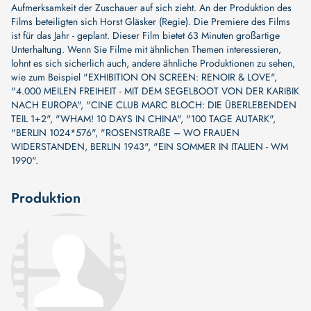
Aufmerksamkeit der Zuschauer auf sich zieht. An der Produktion des
Films beteiligten sich
Horst Gläsker (Regie)
. Die Premiere des Films
ist für das Jahr - geplant. Dieser Film bietet 63 Minuten großartige
Unterhaltung. Wenn Sie Filme mit ähnlichen Themen interessieren,
lohnt es sich sicherlich auch, andere ähnliche Produktionen zu sehen,
wie zum Beispiel
"EXHIBITION ON SCREEN: RENOIR & LOVE"
,
"4.000 MEILEN FREIHEIT - MIT DEM SEGELBOOT VON DER KARIBIK
NACH EUROPA"
,
"CINE CLUB MARC BLOCH: DIE ÜBERLEBENDEN
TEIL 1+2"
,
"WHAM! 10 DAYS IN CHINA"
,
"100 TAGE AUTARK"
,
"BERLIN 1024*576"
,
"ROSENSTRAßE – WO FRAUEN
WIDERSTANDEN, BERLIN 1943"
,
"EIN SOMMER IN ITALIEN - WM
1990"
.
Produktion