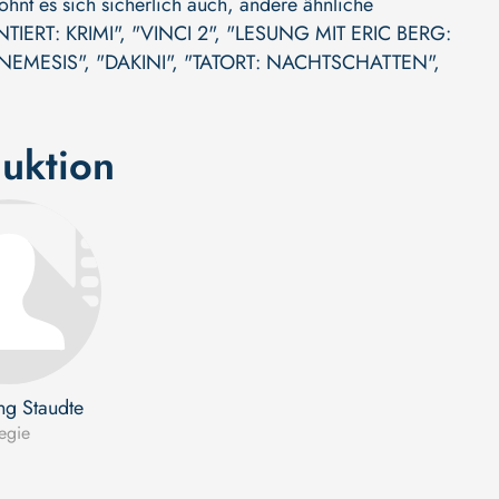
ohnt es sich sicherlich auch, andere ähnliche
IERT: KRIMI"
,
"VINCI 2"
,
"LESUNG MIT ERIC BERG:
NEMESIS"
,
"DAKINI"
,
"TATORT: NACHTSCHATTEN"
,
uktion
g Staudte
egie