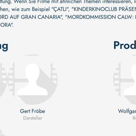
ltung. Wenn Sie Filme mit ähnlichen Themen interessieren, l
ehen, wie zum Beispiel
"ÇATLI"
,
"KINDERKINOCLUB PRÄSENT
ORD AUF GRAN CANARIA"
,
"MORDKOMMISSION CALW: 
GORA"
.
ng
Prod
Gert Fröbe
Wolfgan
Darsteller
R