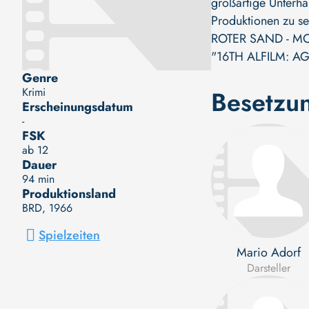
großartige Unterha
Produktionen zu s
ROTER SAND - M
"16TH ALFILM: A
Genre
Krimi
Besetzu
Erscheinungsdatum
-
FSK
ab 12
Dauer
94 min
Produktionsland
BRD
, 1966
Spielzeiten
Mario Adorf
Darsteller