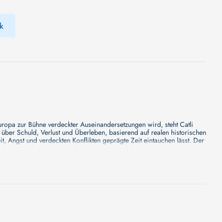
k
Europa zur Bühne verdeckter Auseinandersetzungen wird, steht Catli
 über Schuld, Verlust und Überleben, basierend auf realen historischen
, Angst und verdeckten Konflikten geprägte Zeit eintauchen lässt. Der
he des Kalten Krieges in Europa, angesiedelt in einer seiner
fach nur fabelhaftesten Krimi, den sie in den vergangenen zwei Monaten
es, was ein Kinoherz höherschlagen lässt!
 wir können Ihnen versprechen, dass sie bald erscheinen wird. Eine
s - wir werden jede Minute mehr Details enthüllen!