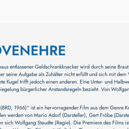
VENEHRE
aus entlassener Geldschrankknacker wird durch seine Braut, e
 seine Aufgabe als Zuhälter nicht erfüllt und sich mit dem V
mte Kugel trifft jedoch einen anderen. Eine Unter- und Halb
gelung bürgerlicher Anstandsregeln bezieht. Von Wolfgang 
, 1966)" ist ein hervorragender Film aus dem Genre Krim
llen werden von
Mario Adorf (Darsteller)
,
Gert Fröbe (Darste
en sich
Wolfgang Staudte (Regie)
. Die Premiere des Films is