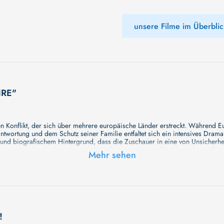
unsere Filme im Überblic
HRE"
alen Konflikt, der sich über mehrere europäische Länder erstreckt. Während 
ntwortung und dem Schutz seiner Familie entfaltet sich ein intensives Drama
und biografischem Hintergrund, dass die Zuschauer in eine von Unsicherheit
gen und eine hochwertige, realistische Inszenierung. Erzählt wird eine Epoc
Mehr sehen
nd präsentieren euch heute, den spannendsten, tollsten, lustigsten oder ein
erzählen sie uns! Natürlich gibt es zu diesem Anlass auch Popcorn und all
chichte überraschen. Wir haben noch keine vollständige Beschreibung, aber
!
mnisse erwarten Sie in unserem Film. Bleiben Sie dran für etwas Besondere