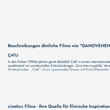
Beschreibungen ähnliche Filme wie "GANOVENE
ÇATLI
In den frühen 1980er-Jahren gerät Abdullah Catli in einen internation
zunehmend vor existenziellen Entscheidungen. Zwischen Loyalität, Vera
Hintergründen. „Catli“ ist ein spannendes Drama mit Krimi-Elementen 
Film überzeugt durch eine dichte Atmosphäre, starke Charakterzeichnun
intensivsten Phasen.
KINDERKINOCLUB PRÄSENTIERT: KRIMI
Die Kinder des Kinderkinoclubs haben fleißig gesichtet und bewertet u
kennenlernen durften. Warum dieser Film das Rennen gemacht hat? Das 
VINCI 2
Unser neuer Film "VINCI 2" wird Sie bald mit seiner großartigen Ges
cinetixx Filme - Ihre Quelle für filmische Inspiration
fesselnde Handlung, ungewöhnliche Charaktere und unerforschte Gehei