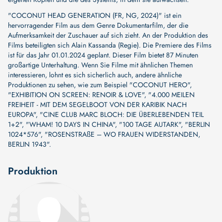
"COCONUT HEAD GENERATION (FR, NG, 2024)" ist ein
hervorragender Film aus dem Genre Dokumentarfilm, der die
Aufmerksamkeit der Zuschauer auf sich zieht. An der Produktion des
Films beteiligten sich
Alain Kassanda (Regie)
. Die Premiere des Films
ist für das Jahr 01.01.2024 geplant. Dieser Film bietet 87 Minuten
großartige Unterhaltung. Wenn Sie Filme mit ähnlichen Themen
interessieren, lohnt es sich sicherlich auch, andere ähnliche
Produktionen zu sehen, wie zum Beispiel
"COCONUT HERO"
,
"EXHIBITION ON SCREEN: RENOIR & LOVE"
,
"4.000 MEILEN
FREIHEIT - MIT DEM SEGELBOOT VON DER KARIBIK NACH
EUROPA"
,
"CINE CLUB MARC BLOCH: DIE ÜBERLEBENDEN TEIL
1+2"
,
"WHAM! 10 DAYS IN CHINA"
,
"100 TAGE AUTARK"
,
"BERLIN
1024*576"
,
"ROSENSTRAßE – WO FRAUEN WIDERSTANDEN,
BERLIN 1943"
.
Produktion