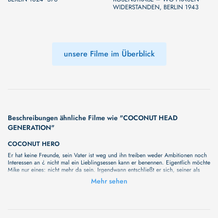
WIDERSTANDEN, BERLIN 1943
unsere Filme im Überblick
Beschreibungen ähnliche Filme wie "COCONUT HEAD
GENERATION"
COCONUT HERO
Er hat keine Freunde, sein Vater ist weg und ihn treiben weder Ambitionen noch
Interessen an ¿ nicht mal ein Lieblingsessen kann er benennen. Eigentlich möchte
Mike nur eines: nicht mehr da sein. Irgendwann entschließt er sich, seiner als
trostlos empfundenen Existenz ein Ende zu bereiten. Der Teenager gibt eine
Mehr sehen
Traueranzeige in der Zeitung auf und versucht, sich zu erschießen, woraufhin er
im städtischen Krankenhaus wieder zu sich kommt. Dort hat man eine frohe
Botschaft für ihn, denn die Ärzte finden bei ihren Untersuchungen einen
tödlichen Tumor. Erleichtert lehnt Mike eine Operation ab und erwartet voller
Freude seinen sicheren Tod. Doch als er die etwas ausgeflippte, bezaubernde