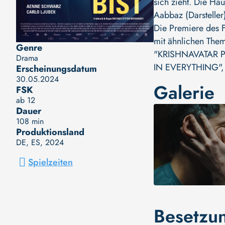
sich zieht. Die Ha
Aabbaz (Darsteller
Die Premiere des F
mit ähnlichen Them
Genre
"KRISHNAVATAR P
Drama
IN EVERYTHING"
Erscheinungsdatum
30.05.2024
Galerie
FSK
ab 12
Dauer
108 min
Produktionsland
DE, ES
, 2024
Spielzeiten
Besetzu