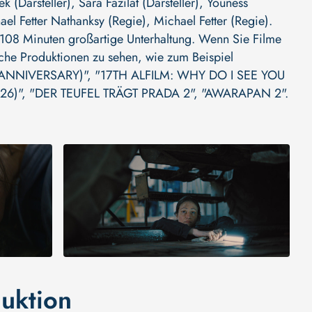
ek (Darsteller)
,
Sara Fazilat (Darsteller)
,
Youness
ael Fetter Nathanksy (Regie)
,
Michael Fetter (Regie)
.
t 108 Minuten großartige Unterhaltung. Wenn Sie Filme
liche Produktionen zu sehen, wie zum Beispiel
ANNIVERSARY)"
,
"17TH ALFILM: WHY DO I SEE YOU
26)"
,
"DER TEUFEL TRÄGT PRADA 2"
,
"AWARAPAN 2"
.
uktion