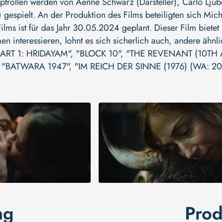
uptrollen werden von
Aenne Schwarz (Darsteller)
,
Carlo Ljub
)
gespielt. An der Produktion des Films beteiligten sich
Mich
ilms ist für das Jahr 30.05.2024 geplant. Dieser Film biete
en interessieren, lohnt es sich sicherlich auch, andere ähn
ART 1: HRIDAYAM"
,
"BLOCK 10"
,
"THE REVENANT (10TH 
,
"BATWARA 1947"
,
"IM REICH DER SINNE (1976) (WA: 20
ng
Prod