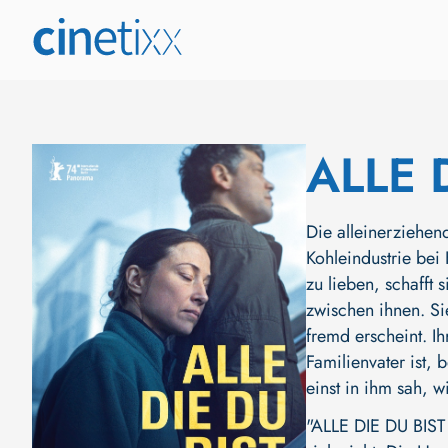
ALLE 
Die alleinerziehen
Kohleindustrie bei
zu lieben, schafft 
zwischen ihnen. Si
fremd erscheint. I
Familienvater ist, 
einst in ihm sah, 
"ALLE DIE DU BIST