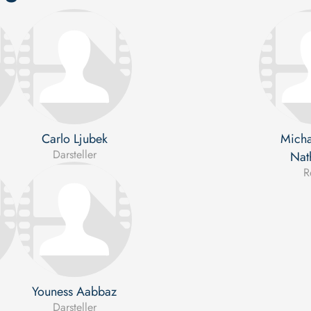
Carlo Ljubek
Micha
Darsteller
Nat
R
Youness Aabbaz
Darsteller