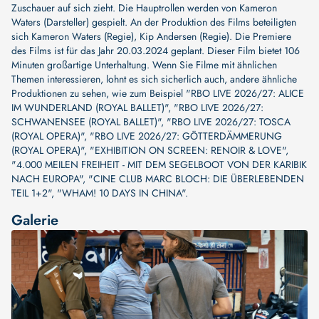
Zuschauer auf sich zieht. Die Hauptrollen werden von
Kameron
Waters (Darsteller)
gespielt. An der Produktion des Films beteiligten
sich
Kameron Waters (Regie)
,
Kip Andersen (Regie)
. Die Premiere
des Films ist für das Jahr 20.03.2024 geplant. Dieser Film bietet 106
Minuten großartige Unterhaltung. Wenn Sie Filme mit ähnlichen
Themen interessieren, lohnt es sich sicherlich auch, andere ähnliche
Produktionen zu sehen, wie zum Beispiel
"RBO LIVE 2026/27: ALICE
IM WUNDERLAND (ROYAL BALLET)"
,
"RBO LIVE 2026/27:
SCHWANENSEE (ROYAL BALLET)"
,
"RBO LIVE 2026/27: TOSCA
(ROYAL OPERA)"
,
"RBO LIVE 2026/27: GÖTTERDÄMMERUNG
(ROYAL OPERA)"
,
"EXHIBITION ON SCREEN: RENOIR & LOVE"
,
"4.000 MEILEN FREIHEIT - MIT DEM SEGELBOOT VON DER KARIBIK
NACH EUROPA"
,
"CINE CLUB MARC BLOCH: DIE ÜBERLEBENDEN
TEIL 1+2"
,
"WHAM! 10 DAYS IN CHINA"
.
Galerie