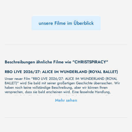
unsere Filme im Überblick
Beschreibungen ähnliche Filme wie "CHRISTSPIRACY"
RBO LIVE 2026/27: ALICE IM WUNDERLAND (ROYAL BALLET)
Unser neuer Film "RBO LIVE 2026/27: ALICE IM WUNDERLAND (ROYAL
BALLET)" wird Sie bald mit seiner großartigen Geschichte überraschen. Wir
haben noch keine vollständige Beschreibung, aber wir können Ihnen
versprechen, dass sie bald erscheinen wird. Eine fesselnde Handlung,
ungewöhnliche Charaktere und unerforschte Geheimnisse erwarten Sie in
Mehr sehen
unserem Film. Bleiben Sie dran für etwas Besonderes - wir werden jede Minute
mehr Details enthüllen!
RBO LIVE 2026/27: SCHWANENSEE (ROYAL BALLET)
Unser neuer Film "RBO LIVE 2026/27: SCHWANENSEE (ROYAL BALLET)" wird
Sie bald mit seiner großartigen Geschichte überraschen. Wir haben noch keine
vollständige Beschreibung, aber wir können Ihnen versprechen, dass sie bald
erscheinen wird. Eine fesselnde Handlung, ungewöhnliche Charaktere und