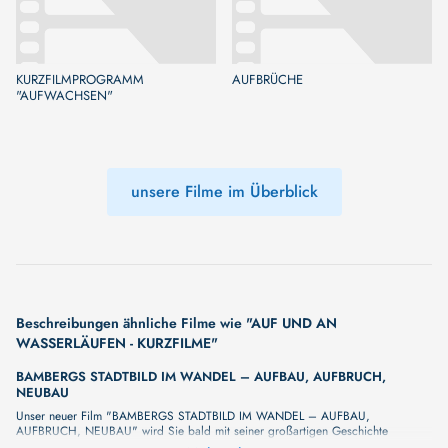
KURZFILMPROGRAMM
AUFBRÜCHE
"AUFWACHSEN"
unsere Filme im Überblick
Beschreibungen ähnliche Filme wie "AUF UND AN
WASSERLÄUFEN - KURZFILME"
BAMBERGS STADTBILD IM WANDEL – AUFBAU, AUFBRUCH,
NEUBAU
Unser neuer Film "BAMBERGS STADTBILD IM WANDEL – AUFBAU,
AUFBRUCH, NEUBAU" wird Sie bald mit seiner großartigen Geschichte
überraschen. Wir haben noch keine vollständige Beschreibung, aber wir können