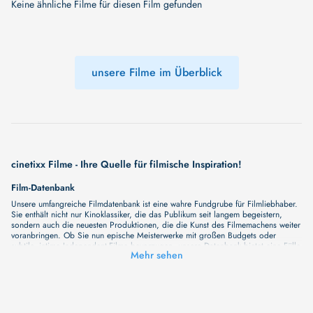
Keine ähnliche Filme für diesen Film gefunden
unsere Filme im Überblick
cinetixx Filme - Ihre Quelle für filmische Inspiration!
Film-Datenbank
Unsere umfangreiche Filmdatenbank ist eine wahre Fundgrube für Filmliebhaber.
Sie enthält nicht nur Kinoklassiker, die das Publikum seit langem begeistern,
sondern auch die neuesten Produktionen, die die Kunst des Filmemachens weiter
voranbringen. Ob Sie nun epische Meisterwerke mit großen Budgets oder
subtile, intime Independent-Filme bevorzugen, unsere Datenbank bietet eine Fülle
Mehr sehen
von Inhalten, die Ihr Herz und Ihren Geist berühren werden. Beim Durchstöbern
unserer Angebote haben Sie die Möglichkeit, eine Vielzahl von Filmgenres zu
entdecken, von Dramen über Komödien und Horrorfilme bis hin zu Romanzen.
Auch die Erkundung verschiedener Regiestile kommt nicht zu kurz, von
klassischen Erzählungen bis hin zu Experimenten mit Form und Inhalt. Wir
wollen, dass unsere Plattform mehr ist als nur ein Ort, an dem man beliebte