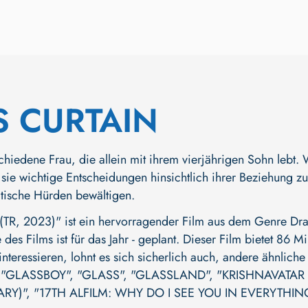
S CURTAIN
schiedene Frau, die allein mit ihrem vierjährigen Sohn leb
sie wichtige Entscheidungen hinsichtlich ihrer Beziehung 
atische Hürden bewältigen.
R, 2023)" ist ein hervorragender Film aus dem Genre Dram
 des Films ist für das Jahr - geplant. Dieser Film bietet 86
nteressieren, lohnt es sich sicherlich auch, andere ähnlich
,
"GLASSBOY"
,
"GLASS"
,
"GLASSLAND"
,
"KRISHNAVATAR 
ARY)"
,
"17TH ALFILM: WHY DO I SEE YOU IN EVERYTHIN