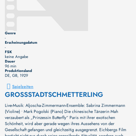
Genre
-
Erscheinungsdatum
-
FSK
keine Angabe
Dauer
96 min
Produktionsland
DE, GB
, 1929
Spielzeiten
GROSSSTADTSCHMETTERLING
Live-Musik: Aljoscha-Zimmermann-Ensemble: Sabrina Zimmermann
(Violine) • Mark Pogolski (Piano) Die chinesische Tänzerin Mah
verzaubert als „Prinzessin Butterfly“ Paris mit ihrer exotischen
Schönheit, wird aber gerade wegen ihres Aussehens von der
Gesellschaft gefangen und gleichzeitig ausgegrenzt. Eichbergs Film
besticht nicht nur durch seine ergreifende Aktualität, sondern auch