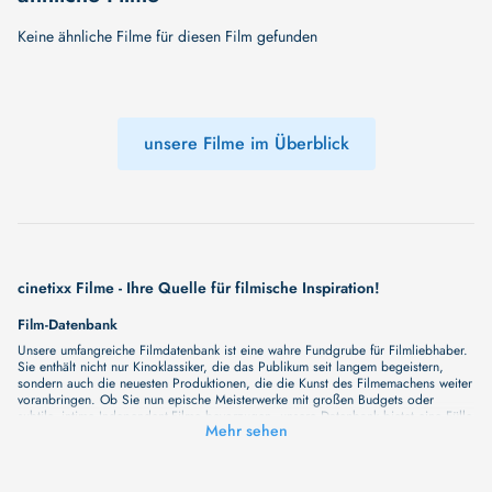
Keine ähnliche Filme für diesen Film gefunden
unsere Filme im Überblick
cinetixx Filme - Ihre Quelle für filmische Inspiration!
Film-Datenbank
Unsere umfangreiche Filmdatenbank ist eine wahre Fundgrube für Filmliebhaber.
Sie enthält nicht nur Kinoklassiker, die das Publikum seit langem begeistern,
sondern auch die neuesten Produktionen, die die Kunst des Filmemachens weiter
voranbringen. Ob Sie nun epische Meisterwerke mit großen Budgets oder
subtile, intime Independent-Filme bevorzugen, unsere Datenbank bietet eine Fülle
Mehr sehen
von Inhalten, die Ihr Herz und Ihren Geist berühren werden. Beim Durchstöbern
unserer Angebote haben Sie die Möglichkeit, eine Vielzahl von Filmgenres zu
entdecken, von Dramen über Komödien und Horrorfilme bis hin zu Romanzen.
Auch die Erkundung verschiedener Regiestile kommt nicht zu kurz, von