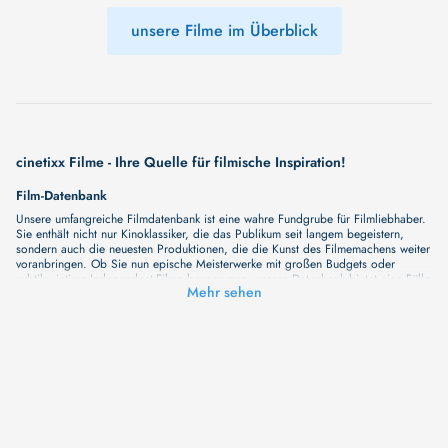
unsere Filme im Überblick
cinetixx Filme - Ihre Quelle für filmische Inspiration!
Film-Datenbank
Unsere umfangreiche Filmdatenbank ist eine wahre Fundgrube für Filmliebhaber.
Sie enthält nicht nur Kinoklassiker, die das Publikum seit langem begeistern,
sondern auch die neuesten Produktionen, die die Kunst des Filmemachens weiter
voranbringen. Ob Sie nun epische Meisterwerke mit großen Budgets oder
subtile, intime Independent-Filme bevorzugen, unsere Datenbank bietet eine Fülle
Mehr sehen
von Inhalten, die Ihr Herz und Ihren Geist berühren werden. Beim Durchstöbern
unserer Angebote haben Sie die Möglichkeit, eine Vielzahl von Filmgenres zu
entdecken, von Dramen über Komödien und Horrorfilme bis hin zu Romanzen.
Auch die Erkundung verschiedener Regiestile kommt nicht zu kurz, von
klassischen Erzählungen bis hin zu Experimenten mit Form und Inhalt. Wir
wollen, dass unsere Plattform mehr ist als nur ein Ort, an dem man beliebte
Hollywood-Hits findet. Natürlich gibt es auch diese, aber darüber hinaus
bemühen wir uns, Meisterwerke des unabhängigen Kinos zu zeigen, die von den
Mainstream-Medien oft nicht gewürdigt werden. Aus diesem Grund ist cinetixx
Filme ein Ort, der eine Fülle von Perspektiven und Möglichkeiten für alle
Filmliebhaber bietet. Wir laden Sie ein, unsere Datenbank zu erforschen, neue