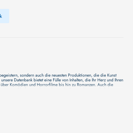
k
 begeistern, sondern auch die neuesten Produktionen, die die Kunst
sere Datenbank bietet eine Fülle von Inhalten, die Ihr Herz und Ihren
n über Komödien und Horrorfilme bis hin zu Romanzen. Auch die
s unsere Plattform mehr ist als nur ein Ort, an dem man beliebte
e von den Mainstream-Medien oft nicht gewürdigt werden. Aus diesem
ank zu erforschen, neue Titel zu entdecken und versteckte Filmperlen zu
ecken. Bei uns finden Sie heraus, in welchen Filmen sie mitgewirkt
n - unsere Datenbank der Schauspieler ist umfangreich und wird
Vergnügen hatten, zusammenzuarbeiten und in welchen Produktionen sie