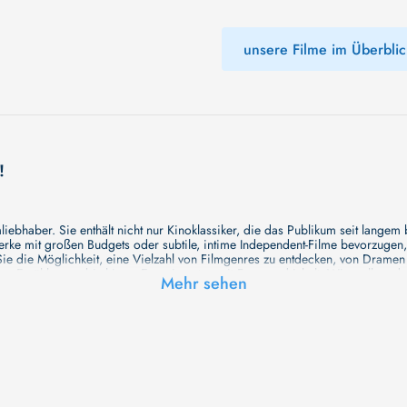
unsere Filme im Überblic
!
ebhaber. Sie enthält nicht nur Kinoklassiker, die das Publikum seit langem
e mit großen Budgets oder subtile, intime Independent-Filme bevorzugen, un
e die Möglichkeit, eine Vielzahl von Filmgenres zu entdecken, von Drame
en Erzählungen bis hin zu Experimenten mit Form und Inhalt. Wir wollen, das
Mehr sehen
inaus bemühen wir uns, Meisterwerke des unabhängigen Kinos zu zeigen, di
öglichkeiten für alle Filmliebhaber bietet. Wir laden Sie ein, unsere Datenb
deren Welt werden, die Sie erkunden können!
me laden wir Sie dazu ein, Informationen über Ihre Lieblingskünstler zu entd
aben. Von den größten Stars der Welt bis hin zu vielversprechenden Talente
ie Ihrer Lieblingsschauspieler erkunden und herausfinden, mit wem sie das 