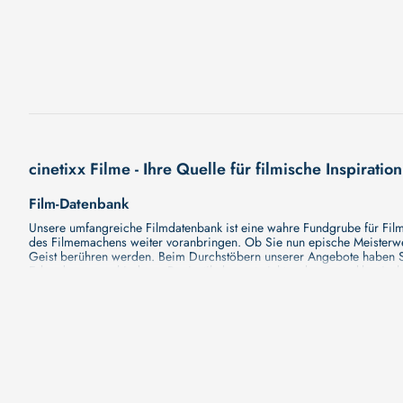
cinetixx Filme - Ihre Quelle für filmische Inspiration
Film-Datenbank
Unsere umfangreiche Filmdatenbank ist eine wahre Fundgrube für Filmli
des Filmemachens weiter voranbringen. Ob Sie nun epische Meisterwerk
Geist berühren werden. Beim Durchstöbern unserer Angebote haben Si
Erkundung verschiedener Regiestile kommt nicht zu kurz, von klassisch
Hollywood-Hits findet. Natürlich gibt es auch diese, aber darüber h
Grund ist cinetixx Filme ein Ort, der eine Fülle von Perspektiven und M
entdecken. Lassen Sie die Kinematographie zu einer noch faszinieren
Schauspieler-Datenbank
Schauspieler sind das Herz und die Seele eines Films. Bei cinetixx Fil
haben, mit wem sie gearbeitet haben und welche Rollen sie gespielt h
ständig aktualisiert. Mit unserer Ressource können Sie die Filmograf