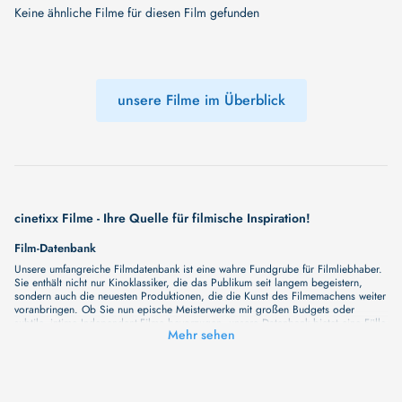
Keine ähnliche Filme für diesen Film gefunden
unsere Filme im Überblick
cinetixx Filme - Ihre Quelle für filmische Inspiration!
Film-Datenbank
Unsere umfangreiche Filmdatenbank ist eine wahre Fundgrube für Filmliebhaber.
Sie enthält nicht nur Kinoklassiker, die das Publikum seit langem begeistern,
sondern auch die neuesten Produktionen, die die Kunst des Filmemachens weiter
voranbringen. Ob Sie nun epische Meisterwerke mit großen Budgets oder
subtile, intime Independent-Filme bevorzugen, unsere Datenbank bietet eine Fülle
Mehr sehen
von Inhalten, die Ihr Herz und Ihren Geist berühren werden. Beim Durchstöbern
unserer Angebote haben Sie die Möglichkeit, eine Vielzahl von Filmgenres zu
entdecken, von Dramen über Komödien und Horrorfilme bis hin zu Romanzen.
Auch die Erkundung verschiedener Regiestile kommt nicht zu kurz, von
klassischen Erzählungen bis hin zu Experimenten mit Form und Inhalt. Wir