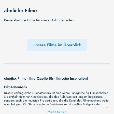
ähnliche Filme
Keine ähnliche Filme für diesen Film gefunden
unsere Filme im Überblick
cinetixx Filme - Ihre Quelle für filmische Inspiration!
Film-Datenbank
Unsere umfangreiche Filmdatenbank ist eine wahre Fundgrube für Filmliebhaber.
Sie enthält nicht nur Kinoklassiker, die das Publikum seit langem begeistern,
sondern auch die neuesten Produktionen, die die Kunst des Filmemachens weiter
voranbringen. Ob Sie nun epische Meisterwerke mit großen Budgets oder
subtile, intime Independent-Filme bevorzugen, unsere Datenbank bietet eine Fülle
Mehr sehen
von Inhalten, die Ihr Herz und Ihren Geist berühren werden. Beim Durchstöbern