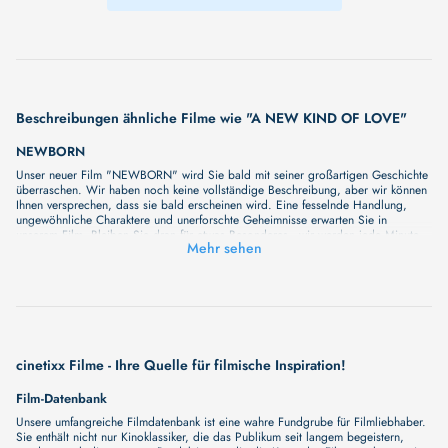
Beschreibungen ähnliche Filme wie "A NEW KIND OF LOVE"
NEWBORN
Unser neuer Film "NEWBORN" wird Sie bald mit seiner großartigen Geschichte
überraschen. Wir haben noch keine vollständige Beschreibung, aber wir können
Ihnen versprechen, dass sie bald erscheinen wird. Eine fesselnde Handlung,
ungewöhnliche Charaktere und unerforschte Geheimnisse erwarten Sie in
unserem Film. Bleiben Sie dran für etwas Besonderes - wir werden jede Minute
Mehr sehen
mehr Details enthüllen!
BAD NEWZ
Unser neuer Film "BAD NEWZ" wird Sie bald mit seiner großartigen Geschichte
überraschen. Wir haben noch keine vollständige Beschreibung, aber wir können
Ihnen versprechen, dass sie bald erscheinen wird. Eine fesselnde Handlung,
ungewöhnliche Charaktere und unerforschte Geheimnisse erwarten Sie in
unserem Film. Bleiben Sie dran für etwas Besonderes - wir werden jede Minute
mehr Details enthüllen!
cinetixx Filme - Ihre Quelle für filmische Inspiration!
GOOD NEWWZ
Film-Datenbank
Unser neuer Film "GOOD NEWWZ" wird Sie bald mit seiner großartigen
Geschichte überraschen. Wir haben noch keine vollständige Beschreibung, aber
Unsere umfangreiche Filmdatenbank ist eine wahre Fundgrube für Filmliebhaber.
wir können Ihnen versprechen, dass sie bald erscheinen wird. Eine fesselnde
Sie enthält nicht nur Kinoklassiker, die das Publikum seit langem begeistern,
Handlung, ungewöhnliche Charaktere und unerforschte Geheimnisse erwarten Sie