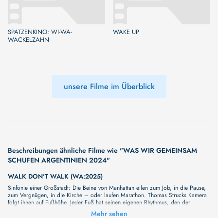
SPATZENKINO: WI-WA-
WAKE UP
WACKELZAHN
unsere Filme im Überblick
Beschreibungen ähnliche Filme wie "WAS WIR GEMEINSAM
SCHUFEN ARGENTINIEN 2024"
WALK DON'T WALK (WA:2025)
Sinfonie einer Großstadt: Die Beine von Manhattan eilen zum Job, in die Pause,
zum Vergnügen, in die Kirche – oder laufen Marathon. Thomas Strucks Kamera
folgt ihnen auf Fußhöhe. Jeder Fuß hat seinen eigenen Rhythmus, den der
Klarinettist Don Byron in Jazz verwandelt. Doch manchmal geht ein Schritt zu
Mehr sehen
weit. Die Sex-Redakteurin Dian Hanson erklärt, wie und warum. Entstanden vor