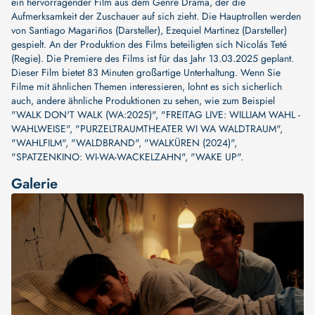
ein hervorragender Film aus dem Genre Drama, der die
Aufmerksamkeit der Zuschauer auf sich zieht. Die Hauptrollen werden
von
Santiago Magariños (Darsteller)
,
Ezequiel Martinez (Darsteller)
gespielt. An der Produktion des Films beteiligten sich
Nicolás Teté
(Regie)
. Die Premiere des Films ist für das Jahr 13.03.2025 geplant.
Dieser Film bietet 83 Minuten großartige Unterhaltung. Wenn Sie
Filme mit ähnlichen Themen interessieren, lohnt es sich sicherlich
auch, andere ähnliche Produktionen zu sehen, wie zum Beispiel
"WALK DON'T WALK (WA:2025)"
,
"FREITAG LIVE: WILLIAM WAHL -
WAHLWEISE"
,
"PURZELTRAUMTHEATER WI WA WALDTRAUM"
,
"WAHLFILM"
,
"WALDBRAND"
,
"WALKÜREN (2024)"
,
"SPATZENKINO: WI-WA-WACKELZAHN"
,
"WAKE UP"
.
Galerie