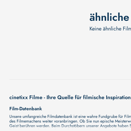
ähnliche
Keine ähnliche Fil
cinetixx Filme - Ihre Quelle für filmische Inspiration
Film-Datenbank
Unsere umfangreiche Filmdatenbank ist eine wahre Fundgrube für Filmli
des Filmemachens weiter voranbringen. Ob Sie nun epische Meisterwerk
Geist berühren werden. Beim Durchstöbern unserer Angebote haben Si
Erkundung verschiedener Regiestile kommt nicht zu kurz, von klassisch