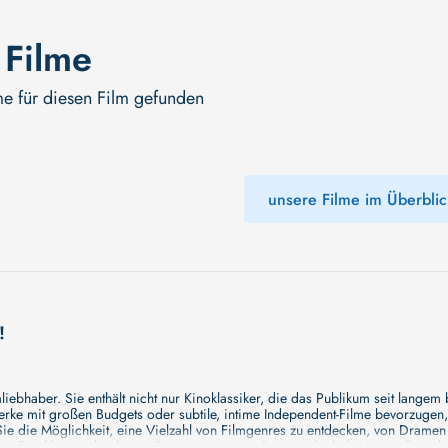
 Filme
me für diesen Film gefunden
unsere Filme im Überblic
!
ebhaber. Sie enthält nicht nur Kinoklassiker, die das Publikum seit langem
e mit großen Budgets oder subtile, intime Independent-Filme bevorzugen, un
e die Möglichkeit, eine Vielzahl von Filmgenres zu entdecken, von Drame
en Erzählungen bis hin zu Experimenten mit Form und Inhalt. Wir wollen, das