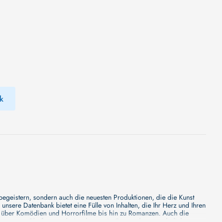
k
 begeistern, sondern auch die neuesten Produktionen, die die Kunst
sere Datenbank bietet eine Fülle von Inhalten, die Ihr Herz und Ihren
n über Komödien und Horrorfilme bis hin zu Romanzen. Auch die
s unsere Plattform mehr ist als nur ein Ort, an dem man beliebte