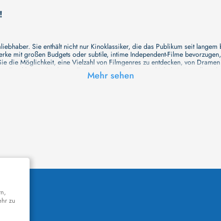
!
ebhaber. Sie enthält nicht nur Kinoklassiker, die das Publikum seit langem
e mit großen Budgets oder subtile, intime Independent-Filme bevorzugen, un
e die Möglichkeit, eine Vielzahl von Filmgenres zu entdecken, von Drame
en Erzählungen bis hin zu Experimenten mit Form und Inhalt. Wir wollen, das
Mehr sehen
inaus bemühen wir uns, Meisterwerke des unabhängigen Kinos zu zeigen, di
öglichkeiten für alle Filmliebhaber bietet. Wir laden Sie ein, unsere Datenb
deren Welt werden, die Sie erkunden können!
me laden wir Sie dazu ein, Informationen über Ihre Lieblingskünstler zu entd
aben. Von den größten Stars der Welt bis hin zu vielversprechenden Talente
ie Ihrer Lieblingsschauspieler erkunden und herausfinden, mit wem sie das 
ße Hollywood-Produktionen oder intimere, unabhängige Filme interessieren, 
unsere Datenbank nicht nur umfassend, sondern auch immer aktuell ist, so da
 und ihr filmisches Schaffen vertiefen, was das Ansehen von Filmen zu einem
n Werke zu entdecken!
remiere in einem hochmodernen Kinosaal haben oder die Atmosphäre eines k
n cinetixx Filme laden Sie ein, sich über das Programm der verschiedenen K
orm können Sie ganz einfach herausfinden, welches Kino in Ihrer Nähe die n