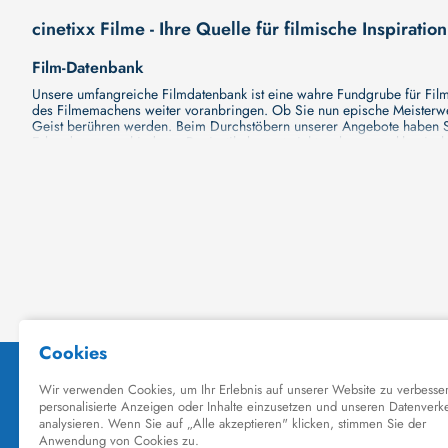
cinetixx Filme - Ihre Quelle für filmische Inspiration
Film-Datenbank
Unsere umfangreiche Filmdatenbank ist eine wahre Fundgrube für Filmli
des Filmemachens weiter voranbringen. Ob Sie nun epische Meisterwerk
Geist berühren werden. Beim Durchstöbern unserer Angebote haben Si
Erkundung verschiedener Regiestile kommt nicht zu kurz, von klassisch
Hollywood-Hits findet. Natürlich gibt es auch diese, aber darüber h
Grund ist cinetixx Filme ein Ort, der eine Fülle von Perspektiven und M
entdecken. Lassen Sie die Kinematographie zu einer noch faszinieren
Schauspieler-Datenbank
Schauspieler sind das Herz und die Seele eines Films. Bei cinetixx Fil
haben, mit wem sie gearbeitet haben und welche Rollen sie gespielt h
ständig aktualisiert. Mit unserer Ressource können Sie die Filmograf
ihre denkwürdigen Auftritte hatten. Ganz gleich, ob Sie sich für gro
in ihre Karriere und ihre Arbeit. cinetixx Filme achtet darauf, dass 
hinzufügen. Mit uns können Sie Ihr Wissen über Ihre Lieblingskünstler
Datenbank mit Schauspielern zu erkunden und ihre außergewöhnliche
Kino-Datenbank
Planen Sie bald einen Kinobesuch? Ob Sie nun Lust auf eine große P
Kinodatenbank finden Sie alle Informationen, die Sie brauchen. Wir vo
Filme zu sehen und Ihre Tickets online zu buchen. Dank unserer Plattf