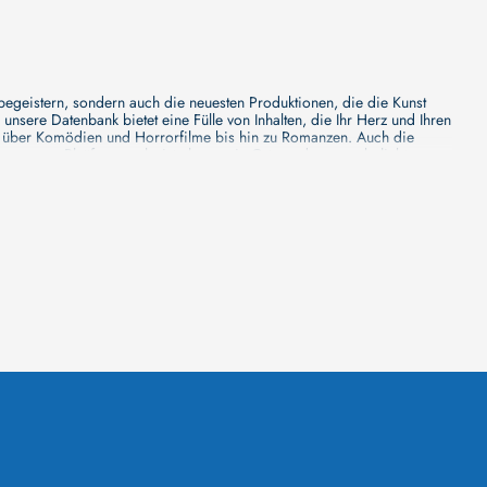
 begeistern, sondern auch die neuesten Produktionen, die die Kunst
sere Datenbank bietet eine Fülle von Inhalten, die Ihr Herz und Ihren
n über Komödien und Horrorfilme bis hin zu Romanzen. Auch die
s unsere Plattform mehr ist als nur ein Ort, an dem man beliebte
e von den Mainstream-Medien oft nicht gewürdigt werden. Aus diesem
ank zu erforschen, neue Titel zu entdecken und versteckte Filmperlen zu
ecken. Bei uns finden Sie heraus, in welchen Filmen sie mitgewirkt
n - unsere Datenbank der Schauspieler ist umfangreich und wird
Vergnügen hatten, zusammenzuarbeiten und in welchen Produktionen sie
unsere Schauspieler-Datenbank bietet Ihnen einen umfassenden Einblick
ss wir regelmäßig neue Informationen über Filme und Schauspieler
 noch faszinierenderen Erlebnis macht. Wir laden Sie ein, unsere
leinen, gemütlichen Kinos erleben möchten, in unserer
inos zu informieren, Ihren Lieblingssaal auszuwählen, die aktuellen
euesten Blockbuster zeigt und welches sich auf die Vorführung von