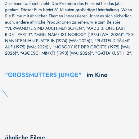
Zuschauer auf sich zieht. Die Premiere des Films ist für das Jahr -
geplant. Dieser Film bietet 61 Minuten großartige Unterhaltung. Wenn
Sie Filme mit ähnlichen Themen interessieren, lohnt es sich sicherlich
auch, andere ähnliche Produktionen zu sehen, wie zum Beispiel
"VERWANDTE SIND AUCH MENSCHEN"
,
"AADU 3: ONE LAST
RIDE - PART 1"
,
"MEIN NAME IST NOBODY (1973) (WA: 2026)"
,
"SIE
NANNTEN IHN PLATTFUß (1974) (WA: 2026)"
,
"PLATTFUß RÄUMT
AUF (1975) (WA: 2026)"
,
"NOBODY IST DER GRÖßTE (1975) (WA:
2026)"
,
"ABGESCHMINKT! (1993) (WA: 2026)"
,
"GATTA KUSTHI 2"
.
"GROSSMUTTERS JUNGE"
im Kino
ähnliche Filme