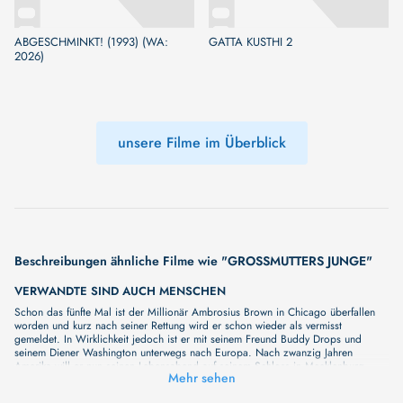
ABGESCHMINKT! (1993) (WA:
GATTA KUSTHI 2
2026)
unsere Filme im Überblick
Beschreibungen ähnliche Filme wie "GROSSMUTTERS JUNGE"
VERWANDTE SIND AUCH MENSCHEN
Schon das fünfte Mal ist der Millionär Ambrosius Brown in Chicago überfallen
worden und kurz nach seiner Rettung wird er schon wieder als vermisst
gemeldet. In Wirklichkeit jedoch ist er mit seinem Freund Buddy Drops und
seinem Diener Washington unterwegs nach Europa. Nach zwanzig Jahren
Amerika will er nun seinen Lebensabend auf seinem Schloss in Mecklenburg
Mehr sehen
verbringen. Da meldet die Presse den Fund einer Planke seiner Yacht „Star of
Chicago“. Die Nachricht vom traurigen Ende des Millionärs löst eine wilde Jagd