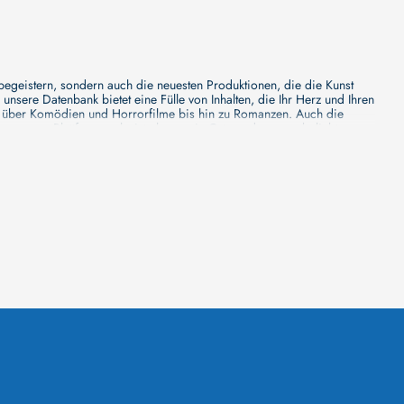
 begeistern, sondern auch die neuesten Produktionen, die die Kunst
sere Datenbank bietet eine Fülle von Inhalten, die Ihr Herz und Ihren
n über Komödien und Horrorfilme bis hin zu Romanzen. Auch die
s unsere Plattform mehr ist als nur ein Ort, an dem man beliebte
e von den Mainstream-Medien oft nicht gewürdigt werden. Aus diesem
ank zu erforschen, neue Titel zu entdecken und versteckte Filmperlen zu
ecken. Bei uns finden Sie heraus, in welchen Filmen sie mitgewirkt
n - unsere Datenbank der Schauspieler ist umfangreich und wird
Vergnügen hatten, zusammenzuarbeiten und in welchen Produktionen sie
unsere Schauspieler-Datenbank bietet Ihnen einen umfassenden Einblick
ss wir regelmäßig neue Informationen über Filme und Schauspieler
 noch faszinierenderen Erlebnis macht. Wir laden Sie ein, unsere
leinen, gemütlichen Kinos erleben möchten, in unserer
inos zu informieren, Ihren Lieblingssaal auszuwählen, die aktuellen
euesten Blockbuster zeigt und welches sich auf die Vorführung von