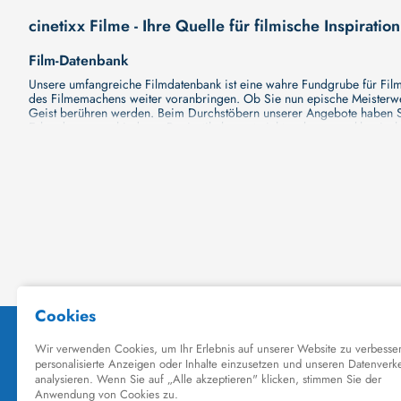
cinetixx Filme - Ihre Quelle für filmische Inspiration
Film-Datenbank
Unsere umfangreiche Filmdatenbank ist eine wahre Fundgrube für Filmli
des Filmemachens weiter voranbringen. Ob Sie nun epische Meisterwerk
Geist berühren werden. Beim Durchstöbern unserer Angebote haben Si
Erkundung verschiedener Regiestile kommt nicht zu kurz, von klassisch
Hollywood-Hits findet. Natürlich gibt es auch diese, aber darüber h
Grund ist cinetixx Filme ein Ort, der eine Fülle von Perspektiven und M
entdecken. Lassen Sie die Kinematographie zu einer noch faszinieren
Schauspieler-Datenbank
Schauspieler sind das Herz und die Seele eines Films. Bei cinetixx Fil
haben, mit wem sie gearbeitet haben und welche Rollen sie gespielt h
ständig aktualisiert. Mit unserer Ressource können Sie die Filmograf
ihre denkwürdigen Auftritte hatten. Ganz gleich, ob Sie sich für gro
in ihre Karriere und ihre Arbeit. cinetixx Filme achtet darauf, dass 
hinzufügen. Mit uns können Sie Ihr Wissen über Ihre Lieblingskünstler
Datenbank mit Schauspielern zu erkunden und ihre außergewöhnliche
Kino-Datenbank
Planen Sie bald einen Kinobesuch? Ob Sie nun Lust auf eine große P
Kinodatenbank finden Sie alle Informationen, die Sie brauchen. Wir vo
Filme zu sehen und Ihre Tickets online zu buchen. Dank unserer Plattf