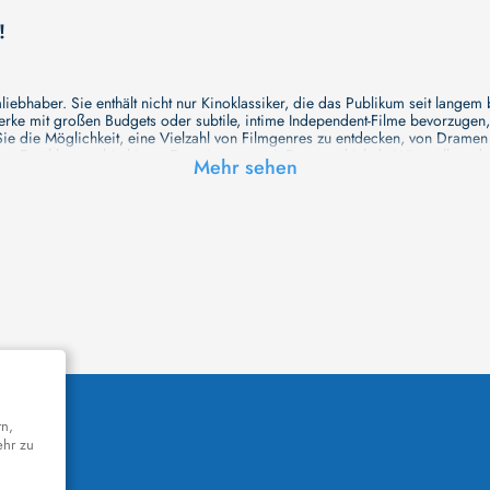
!
ebhaber. Sie enthält nicht nur Kinoklassiker, die das Publikum seit langem
e mit großen Budgets oder subtile, intime Independent-Filme bevorzugen, un
e die Möglichkeit, eine Vielzahl von Filmgenres zu entdecken, von Drame
en Erzählungen bis hin zu Experimenten mit Form und Inhalt. Wir wollen, das
Mehr sehen
inaus bemühen wir uns, Meisterwerke des unabhängigen Kinos zu zeigen, di
öglichkeiten für alle Filmliebhaber bietet. Wir laden Sie ein, unsere Datenb
deren Welt werden, die Sie erkunden können!
me laden wir Sie dazu ein, Informationen über Ihre Lieblingskünstler zu entd
aben. Von den größten Stars der Welt bis hin zu vielversprechenden Talente
ie Ihrer Lieblingsschauspieler erkunden und herausfinden, mit wem sie das 
ße Hollywood-Produktionen oder intimere, unabhängige Filme interessieren, 
unsere Datenbank nicht nur umfassend, sondern auch immer aktuell ist, so da
 und ihr filmisches Schaffen vertiefen, was das Ansehen von Filmen zu einem
n Werke zu entdecken!
remiere in einem hochmodernen Kinosaal haben oder die Atmosphäre eines k
n cinetixx Filme laden Sie ein, sich über das Programm der verschiedenen K
orm können Sie ganz einfach herausfinden, welches Kino in Ihrer Nähe die n