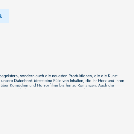
k
 begeistern, sondern auch die neuesten Produktionen, die die Kunst
sere Datenbank bietet eine Fülle von Inhalten, die Ihr Herz und Ihren
n über Komödien und Horrorfilme bis hin zu Romanzen. Auch die
s unsere Plattform mehr ist als nur ein Ort, an dem man beliebte
e von den Mainstream-Medien oft nicht gewürdigt werden. Aus diesem
ank zu erforschen, neue Titel zu entdecken und versteckte Filmperlen zu
ecken. Bei uns finden Sie heraus, in welchen Filmen sie mitgewirkt
n - unsere Datenbank der Schauspieler ist umfangreich und wird
Vergnügen hatten, zusammenzuarbeiten und in welchen Produktionen sie