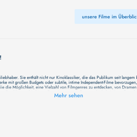
unsere Filme im Überblic
!
ebhaber. Sie enthält nicht nur Kinoklassiker, die das Publikum seit langem
e mit großen Budgets oder subtile, intime Independent-Filme bevorzugen, un
e die Möglichkeit, eine Vielzahl von Filmgenres zu entdecken, von Drame
en Erzählungen bis hin zu Experimenten mit Form und Inhalt. Wir wollen, das
Mehr sehen
inaus bemühen wir uns, Meisterwerke des unabhängigen Kinos zu zeigen, di
öglichkeiten für alle Filmliebhaber bietet. Wir laden Sie ein, unsere Datenb
deren Welt werden, die Sie erkunden können!
me laden wir Sie dazu ein, Informationen über Ihre Lieblingskünstler zu entd
aben. Von den größten Stars der Welt bis hin zu vielversprechenden Talente
ie Ihrer Lieblingsschauspieler erkunden und herausfinden, mit wem sie das 