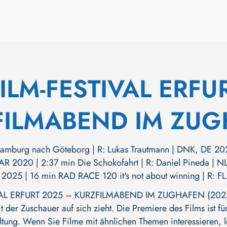
FILM-FESTIVAL ERFU
FILMABEND IM ZU
amburg nach Göteborg | R: Lukas Trautmann | DNK, DE 20
AR 2020 | 2:37 min Die Schokofahrt | R: Daniel Pineda | NLD
 2025 | 16 min RAD RACE 120 it's not about winning | R: F
VAL ERFURT 2025 – KURZFILMABEND IM ZUGHAFEN (2025)" i
der Zuschauer auf sich zieht. Die Premiere des Films ist für
ltung. Wenn Sie Filme mit ähnlichen Themen interessieren, l