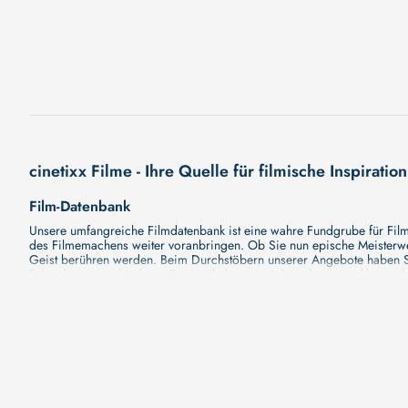
cinetixx Filme - Ihre Quelle für filmische Inspiration
Film-Datenbank
Unsere umfangreiche Filmdatenbank ist eine wahre Fundgrube für Filmli
des Filmemachens weiter voranbringen. Ob Sie nun epische Meisterwerk
Geist berühren werden. Beim Durchstöbern unserer Angebote haben Si
Erkundung verschiedener Regiestile kommt nicht zu kurz, von klassisch
Hollywood-Hits findet. Natürlich gibt es auch diese, aber darüber h
Grund ist cinetixx Filme ein Ort, der eine Fülle von Perspektiven und M
entdecken. Lassen Sie die Kinematographie zu einer noch faszinieren
Schauspieler-Datenbank
Schauspieler sind das Herz und die Seele eines Films. Bei cinetixx Fil
haben, mit wem sie gearbeitet haben und welche Rollen sie gespielt h
ständig aktualisiert. Mit unserer Ressource können Sie die Filmograf