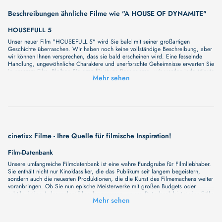
Beschreibungen ähnliche Filme wie "A HOUSE OF DYNAMITE"
HOUSEFULL 5
Unser neuer Film "HOUSEFULL 5" wird Sie bald mit seiner großartigen
Geschichte überraschen. Wir haben noch keine vollständige Beschreibung, aber
wir können Ihnen versprechen, dass sie bald erscheinen wird. Eine fesselnde
Handlung, ungewöhnliche Charaktere und unerforschte Geheimnisse erwarten Sie
in unserem Film. Bleiben Sie dran für etwas Besonderes - wir werden jede Minute
Mehr sehen
mehr Details enthüllen!
HOUSEWITZ
Unser neuer Film "HOUSEWITZ" wird Sie bald mit seiner großartigen
Geschichte überraschen. Wir haben noch keine vollständige Beschreibung, aber
wir können Ihnen versprechen, dass sie bald erscheinen wird. Eine fesselnde
Handlung, ungewöhnliche Charaktere und unerforschte Geheimnisse erwarten Sie
in unserem Film. Bleiben Sie dran für etwas Besonderes - wir werden jede Minute
mehr Details enthüllen!
cinetixx Filme - Ihre Quelle für filmische Inspiration!
HOUSEFULL 4
Film-Datenbank
In 1419 Sitamgarh, 3 couples are parted away due to an evil conspiracy. 600
hundred years later in 2019 in London, the couples's reincarnations meet again
Unsere umfangreiche Filmdatenbank ist eine wahre Fundgrube für Filmliebhaber.
but this time each one of them is marrying the wrong person. History repeats
Sie enthält nicht nur Kinoklassiker, die das Publikum seit langem begeistern,
itself and they all land up again in Sitamgarh. How they come to realize about
sondern auch die neuesten Produktionen, die die Kunst des Filmemachens weiter
their true love is what forms the crux of the story.
voranbringen. Ob Sie nun epische Meisterwerke mit großen Budgets oder
HOUSEWIFE
subtile, intime Independent-Filme bevorzugen, unsere Datenbank bietet eine Fülle
Mehr sehen
von Inhalten, die Ihr Herz und Ihren Geist berühren werden. Beim Durchstöbern
Unser neuer Film "HOUSEWIFE" wird Sie bald mit seiner großartigen
unserer Angebote haben Sie die Möglichkeit, eine Vielzahl von Filmgenres zu
Geschichte überraschen. Wir haben noch keine vollständige Beschreibung, aber
entdecken, von Dramen über Komödien und Horrorfilme bis hin zu Romanzen.
wir können Ihnen versprechen, dass sie bald erscheinen wird. Eine fesselnde