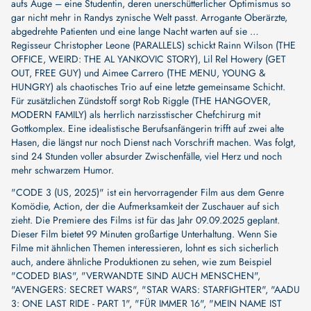
aufs Auge – eine Studentin, deren unerschütterlicher Optimismus so
gar nicht mehr in Randys zynische Welt passt. Arrogante Oberärzte,
abgedrehte Patienten und eine lange Nacht warten auf sie …
Regisseur Christopher Leone (PARALLELS) schickt Rainn Wilson (THE
OFFICE, WEIRD: THE AL YANKOVIC STORY), Lil Rel Howery (GET
OUT, FREE GUY) und Aimee Carrero (THE MENU, YOUNG &
HUNGRY) als chaotisches Trio auf eine letzte gemeinsame Schicht.
Für zusätzlichen Zündstoff sorgt Rob Riggle (THE HANGOVER,
MODERN FAMILY) als herrlich narzisstischer Chefchirurg mit
Gottkomplex. Eine idealistische Berufsanfängerin trifft auf zwei alte
Hasen, die längst nur noch Dienst nach Vorschrift machen. Was folgt,
sind 24 Stunden voller absurder Zwischenfälle, viel Herz und noch
mehr schwarzem Humor.
"CODE 3 (US, 2025)" ist ein hervorragender Film aus dem Genre
Komödie, Action, der die Aufmerksamkeit der Zuschauer auf sich
zieht. Die Premiere des Films ist für das Jahr 09.09.2025 geplant.
Dieser Film bietet 99 Minuten großartige Unterhaltung. Wenn Sie
Filme mit ähnlichen Themen interessieren, lohnt es sich sicherlich
auch, andere ähnliche Produktionen zu sehen, wie zum Beispiel
"CODED BIAS"
,
"VERWANDTE SIND AUCH MENSCHEN"
,
"AVENGERS: SECRET WARS"
,
"STAR WARS: STARFIGHTER"
,
"AADU
3: ONE LAST RIDE - PART 1"
,
"FÜR IMMER 16"
,
"MEIN NAME IST