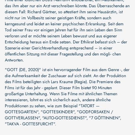
das ihm aber nur ein Arzt verschreiben könnte. Das Überraschende an
diesem Fall: Richard Gärtner, so attestiert ihm seine Hausärztin, ist
nicht nur im Vollbesitz seiner geistigen Kräfte, sondern auch
kerngesund und leidet an keiner psychischen Erkrankung. Seit dem
Tod seiner Frau vor einigen Jahren hat für ihn sein Leben den Sinn
verloren und er möchte seinem Leben bewusst und aus eigener
Entscheidung heraus ein Ende setzen. Der Ethikrat befasst sich – der
Szenerie einer Gerichtsverhandlung entsprechend – in einer
öffentlichen Sitzung mit dieser Fragestellung und den mögli- chen
Antworten.
"GOTT (DE, 2020)" ist ein hervorragender Film aus dem Genre -, der
die Aufmerksamkeit der Zuschauer auf sich zieht. An der Produktion
des Films beteiligten sich
Lars Kraume (Regie)
. Die Premiere des
Films ist für das Jahr - geplant. Dieser Film bietet 90 Minuten
großartige Unterhaltung. Wenn Sie Filme mit ähnlichen Themen
interessieren, lohnt es sich sicherlich auch, andere ähnliche
Produktionen zu sehen, wie zum Beispiel
"TATORT —
GOTTESGARTEN"
,
"GOTTESKINDER"
,
"GODFORSAKEN /
GOTTVERLASSEN"
,
"AUTO-GOTTESDIENST"
,
"7 GÖTTINNEN"
,
"TAKVA - GOTTESFURCHT"
.