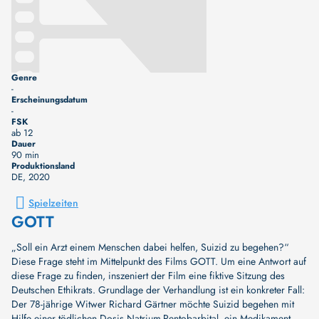
Genre
-
Erscheinungsdatum
-
FSK
ab 12
Dauer
90 min
Produktionsland
DE
, 2020
Spielzeiten
GOTT
„Soll ein Arzt einem Menschen dabei helfen, Suizid zu begehen?“
Diese Frage steht im Mittelpunkt des Films GOTT. Um eine Antwort auf
diese Frage zu finden, inszeniert der Film eine fiktive Sitzung des
Deutschen Ethikrats. Grundlage der Verhandlung ist ein konkreter Fall:
Der 78-jährige Witwer Richard Gärtner möchte Suizid begehen mit
Hilfe einer tödlichen Dosis Natrium-Pentobarbital, ein Medikament,