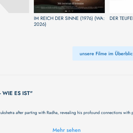
IM REICH DER SINNE (1976) (WA:
DER TEUFE
2026)
unsere Filme im Überblic
- WIE ES IST"
kshetra after parting with Radha, revealing his profound connections with p
Mehr sehen
schichte überraschen. Wir haben noch keine vollständige Beschreibung, ab