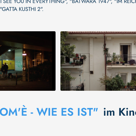
I SEE YOU IN EVERYTHING"
,
"BATWARA 1947"
,
"IM REIC
"GATTA KUSTHI 2"
.
OM'È - WIE ES IST"
im Kin