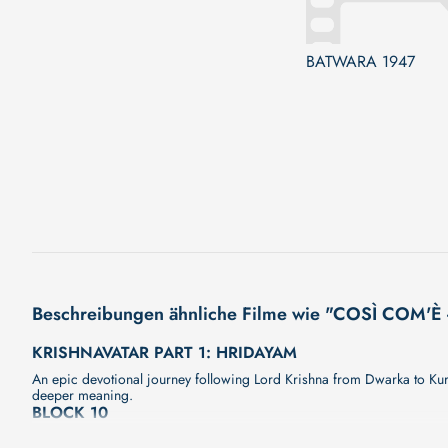
BATWARA 1947
Beschreibungen ähnliche Filme wie "COSÌ COM'È 
KRISHNAVATAR PART 1: HRIDAYAM
An epic devotional journey following Lord Krishna from Dwarka to Kuru
deeper meaning.
BLOCK 10
Unser neuer Film "BLOCK 10" wird Sie bald mit seiner großartigen Ge