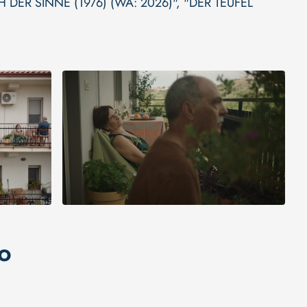
H DER SINNE (1976) (WA: 2026)"
,
"DER TEUFEL
o