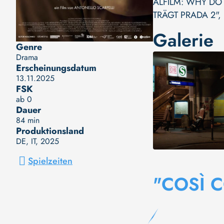
ALFILM: WHY DO 
TRÄGT PRADA 2"
,
Galerie
Genre
Drama
Erscheinungsdatum
13.11.2025
FSK
ab 0
Dauer
84 min
Produktionsland
DE, IT
, 2025
Spielzeiten
"COSÌ C