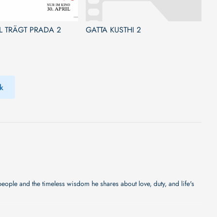
L TRÄGT PRADA 2
GATTA KUSTHI 2
k
eople and the timeless wisdom he shares about love, duty, and life's
er wir können Ihnen versprechen, dass sie bald erscheinen wird. Eine