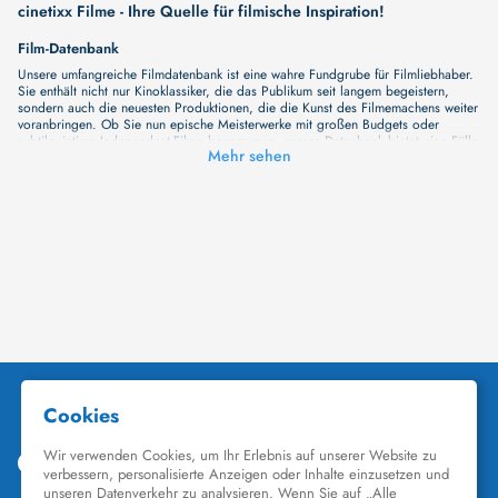
cinetixx Filme - Ihre Quelle für filmische Inspiration!
Film-Datenbank
Unsere umfangreiche Filmdatenbank ist eine wahre Fundgrube für Filmliebhaber.
Sie enthält nicht nur Kinoklassiker, die das Publikum seit langem begeistern,
sondern auch die neuesten Produktionen, die die Kunst des Filmemachens weiter
voranbringen. Ob Sie nun epische Meisterwerke mit großen Budgets oder
subtile, intime Independent-Filme bevorzugen, unsere Datenbank bietet eine Fülle
Mehr sehen
von Inhalten, die Ihr Herz und Ihren Geist berühren werden. Beim Durchstöbern
unserer Angebote haben Sie die Möglichkeit, eine Vielzahl von Filmgenres zu
entdecken, von Dramen über Komödien und Horrorfilme bis hin zu Romanzen.
Auch die Erkundung verschiedener Regiestile kommt nicht zu kurz, von
klassischen Erzählungen bis hin zu Experimenten mit Form und Inhalt. Wir
wollen, dass unsere Plattform mehr ist als nur ein Ort, an dem man beliebte
Hollywood-Hits findet. Natürlich gibt es auch diese, aber darüber hinaus
bemühen wir uns, Meisterwerke des unabhängigen Kinos zu zeigen, die von den
Mainstream-Medien oft nicht gewürdigt werden. Aus diesem Grund ist cinetixx
Filme ein Ort, der eine Fülle von Perspektiven und Möglichkeiten für alle
Filmliebhaber bietet. Wir laden Sie ein, unsere Datenbank zu erforschen, neue
Titel zu entdecken und versteckte Filmperlen zu entdecken. Lassen Sie die
Kinematographie zu einer noch faszinierenderen Welt werden, die Sie erkunden
können!
Schauspieler-Datenbank
Schauspieler sind das Herz und die Seele eines Films. Bei cinetixx Filme laden
wir Sie dazu ein, Informationen über Ihre Lieblingskünstler zu entdecken. Bei uns
finden Sie heraus, in welchen Filmen sie mitgewirkt haben, mit wem sie
gearbeitet haben und welche Rollen sie gespielt haben. Von den größten Stars