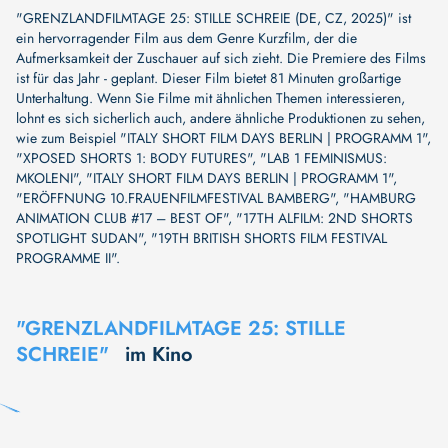
"GRENZLANDFILMTAGE 25: STILLE SCHREIE (DE, CZ, 2025)" ist
ein hervorragender Film aus dem Genre Kurzfilm, der die
Aufmerksamkeit der Zuschauer auf sich zieht. Die Premiere des Films
ist für das Jahr - geplant. Dieser Film bietet 81 Minuten großartige
Unterhaltung. Wenn Sie Filme mit ähnlichen Themen interessieren,
lohnt es sich sicherlich auch, andere ähnliche Produktionen zu sehen,
wie zum Beispiel
"ITALY SHORT FILM DAYS BERLIN | PROGRAMM 1"
,
"XPOSED SHORTS 1: BODY FUTURES"
,
"LAB 1 FEMINISMUS:
MKOLENI"
,
"ITALY SHORT FILM DAYS BERLIN | PROGRAMM 1"
,
"ERÖFFNUNG 10.FRAUENFILMFESTIVAL BAMBERG"
,
"HAMBURG
ANIMATION CLUB #17 – BEST OF"
,
"17TH ALFILM: 2ND SHORTS
SPOTLIGHT SUDAN"
,
"19TH BRITISH SHORTS FILM FESTIVAL
PROGRAMME II"
.
"GRENZLANDFILMTAGE 25: STILLE
SCHREIE"
im Kino