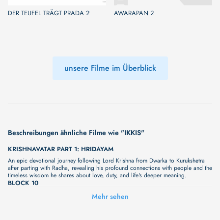
DER TEUFEL TRÄGT PRADA 2
AWARAPAN 2
unsere Filme im Überblick
Beschreibungen ähnliche Filme wie "IKKIS"
KRISHNAVATAR PART 1: HRIDAYAM
An epic devotional journey following Lord Krishna from Dwarka to Kurukshetra
after parting with Radha, revealing his profound connections with people and the
timeless wisdom he shares about love, duty, and life's deeper meaning.
BLOCK 10
Unser neuer Film "BLOCK 10" wird Sie bald mit seiner großartigen Geschichte
Mehr sehen
überraschen. Wir haben noch keine vollständige Beschreibung, aber wir können
Ihnen versprechen, dass sie bald erscheinen wird. Eine fesselnde Handlung,
ungewöhnliche Charaktere und unerforschte Geheimnisse erwarten Sie in