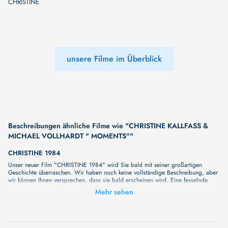
CHRISTINE
unsere Filme im Überblick
Beschreibungen ähnliche Filme wie "CHRISTINE KALLFASS &
MICHAEL VOLLHARDT " MOMENTS""
CHRISTINE 1984
Unser neuer Film "CHRISTINE 1984" wird Sie bald mit seiner großartigen
Geschichte überraschen. Wir haben noch keine vollständige Beschreibung, aber
wir können Ihnen versprechen, dass sie bald erscheinen wird. Eine fesselnde
Handlung, ungewöhnliche Charaktere und unerforschte Geheimnisse erwarten Sie
Mehr sehen
in unserem Film. Bleiben Sie dran für etwas Besonderes - wir werden jede Minute
mehr Details enthüllen!
CHRISTINE
Unser neuer Film "CHRISTINE" wird Sie bald mit seiner großartigen Geschichte