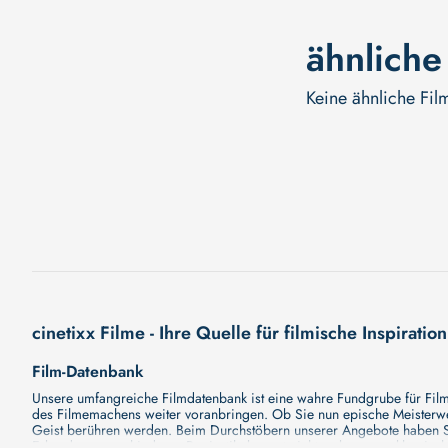
ähnliche
Keine ähnliche Fil
cinetixx Filme - Ihre Quelle für filmische Inspiration
Film-Datenbank
Unsere umfangreiche Filmdatenbank ist eine wahre Fundgrube für Filmli
des Filmemachens weiter voranbringen. Ob Sie nun epische Meisterwerk
Geist berühren werden. Beim Durchstöbern unserer Angebote haben Si
Erkundung verschiedener Regiestile kommt nicht zu kurz, von klassisch