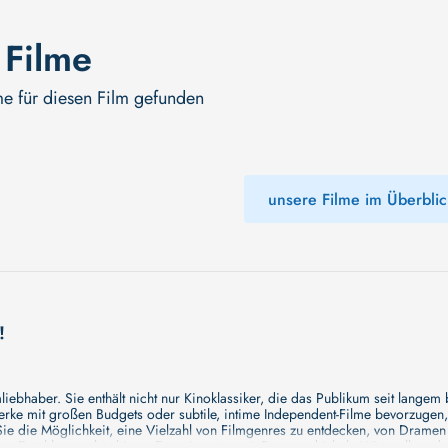
 Filme
me für diesen Film gefunden
unsere Filme im Überblic
!
ebhaber. Sie enthält nicht nur Kinoklassiker, die das Publikum seit langem
e mit großen Budgets oder subtile, intime Independent-Filme bevorzugen, un
e die Möglichkeit, eine Vielzahl von Filmgenres zu entdecken, von Drame
en Erzählungen bis hin zu Experimenten mit Form und Inhalt. Wir wollen, das