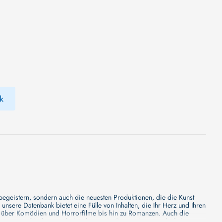
k
 begeistern, sondern auch die neuesten Produktionen, die die Kunst
sere Datenbank bietet eine Fülle von Inhalten, die Ihr Herz und Ihren
n über Komödien und Horrorfilme bis hin zu Romanzen. Auch die
s unsere Plattform mehr ist als nur ein Ort, an dem man beliebte