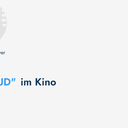
yer
UD"
im Kino