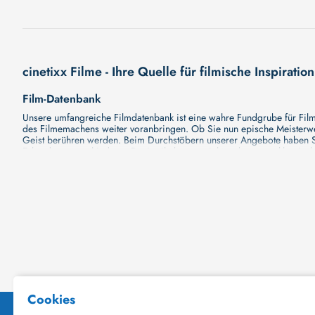
cinetixx Filme - Ihre Quelle für filmische Inspiration
Film-Datenbank
Unsere umfangreiche Filmdatenbank ist eine wahre Fundgrube für Filmli
des Filmemachens weiter voranbringen. Ob Sie nun epische Meisterwerk
Geist berühren werden. Beim Durchstöbern unserer Angebote haben Si
Erkundung verschiedener Regiestile kommt nicht zu kurz, von klassisch
Hollywood-Hits findet. Natürlich gibt es auch diese, aber darüber h
Grund ist cinetixx Filme ein Ort, der eine Fülle von Perspektiven und M
entdecken. Lassen Sie die Kinematographie zu einer noch faszinieren
Schauspieler-Datenbank
Schauspieler sind das Herz und die Seele eines Films. Bei cinetixx Fil
haben, mit wem sie gearbeitet haben und welche Rollen sie gespielt h
ständig aktualisiert. Mit unserer Ressource können Sie die Filmograf
ihre denkwürdigen Auftritte hatten. Ganz gleich, ob Sie sich für gro
in ihre Karriere und ihre Arbeit. cinetixx Filme achtet darauf, dass 
hinzufügen. Mit uns können Sie Ihr Wissen über Ihre Lieblingskünstler
Datenbank mit Schauspielern zu erkunden und ihre außergewöhnliche