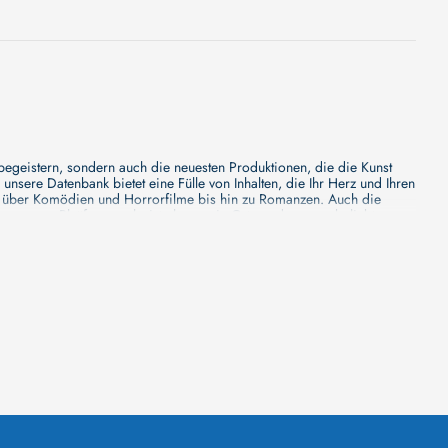
 begeistern, sondern auch die neuesten Produktionen, die die Kunst
sere Datenbank bietet eine Fülle von Inhalten, die Ihr Herz und Ihren
n über Komödien und Horrorfilme bis hin zu Romanzen. Auch die
s unsere Plattform mehr ist als nur ein Ort, an dem man beliebte
e von den Mainstream-Medien oft nicht gewürdigt werden. Aus diesem
ank zu erforschen, neue Titel zu entdecken und versteckte Filmperlen zu
ecken. Bei uns finden Sie heraus, in welchen Filmen sie mitgewirkt
n - unsere Datenbank der Schauspieler ist umfangreich und wird
Vergnügen hatten, zusammenzuarbeiten und in welchen Produktionen sie
unsere Schauspieler-Datenbank bietet Ihnen einen umfassenden Einblick
ss wir regelmäßig neue Informationen über Filme und Schauspieler
 noch faszinierenderen Erlebnis macht. Wir laden Sie ein, unsere