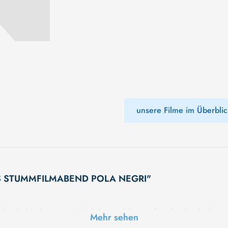
unsere Filme im Überblic
UES STUMMFILMABEND POLA NEGRI"
Geschichte überraschen. Wir haben noch keine vollständige Beschreibung, 
Mehr sehen
Geheimnisse erwarten Sie in unserem Film. Bleiben Sie dran für etwas Beso