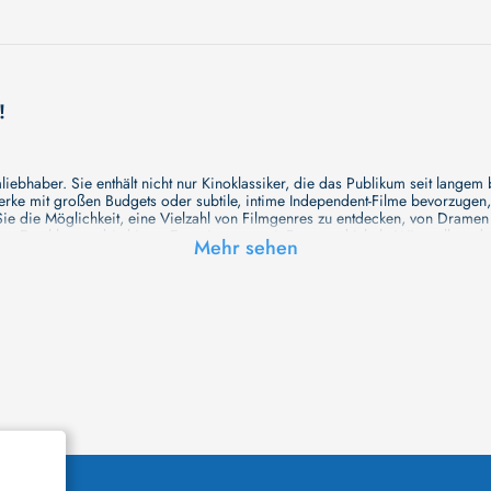
!
ebhaber. Sie enthält nicht nur Kinoklassiker, die das Publikum seit langem
e mit großen Budgets oder subtile, intime Independent-Filme bevorzugen, un
e die Möglichkeit, eine Vielzahl von Filmgenres zu entdecken, von Drame
en Erzählungen bis hin zu Experimenten mit Form und Inhalt. Wir wollen, das
Mehr sehen
inaus bemühen wir uns, Meisterwerke des unabhängigen Kinos zu zeigen, di
öglichkeiten für alle Filmliebhaber bietet. Wir laden Sie ein, unsere Datenb
deren Welt werden, die Sie erkunden können!
me laden wir Sie dazu ein, Informationen über Ihre Lieblingskünstler zu entd
aben. Von den größten Stars der Welt bis hin zu vielversprechenden Talente
ie Ihrer Lieblingsschauspieler erkunden und herausfinden, mit wem sie das 
ße Hollywood-Produktionen oder intimere, unabhängige Filme interessieren, 
unsere Datenbank nicht nur umfassend, sondern auch immer aktuell ist, so da
 und ihr filmisches Schaffen vertiefen, was das Ansehen von Filmen zu einem
n Werke zu entdecken!