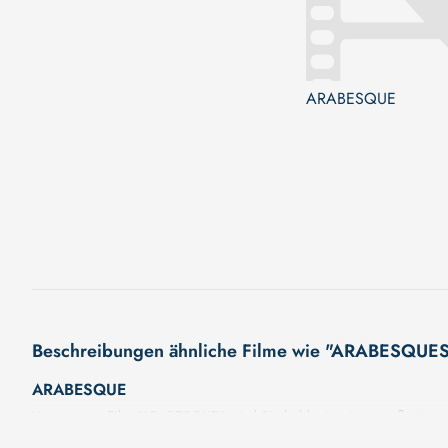
ARABESQUE
Beschreibungen ähnliche Filme wie "ARABESQ
ARABESQUE
Unser neuer Film "ARABESQUE" wird Sie bald mit seiner großartigen 
Eine fesselnde Handlung, ungewöhnliche Charaktere und unerforschte 