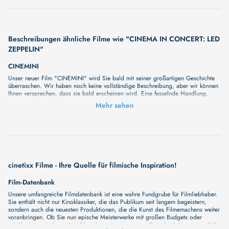
Beschreibungen ähnliche Filme wie "CINEMA IN CONCERT: LED
ZEPPELIN"
CINEMINI
Unser neuer Film "CINEMINI" wird Sie bald mit seiner großartigen Geschichte
überraschen. Wir haben noch keine vollständige Beschreibung, aber wir können
Ihnen versprechen, dass sie bald erscheinen wird. Eine fesselnde Handlung,
ungewöhnliche Charaktere und unerforschte Geheimnisse erwarten Sie in
Mehr sehen
unserem Film. Bleiben Sie dran für etwas Besonderes - wir werden jede Minute
mehr Details enthüllen!
cinetixx Filme - Ihre Quelle für filmische Inspiration!
Film-Datenbank
Unsere umfangreiche Filmdatenbank ist eine wahre Fundgrube für Filmliebhaber.
Sie enthält nicht nur Kinoklassiker, die das Publikum seit langem begeistern,
sondern auch die neuesten Produktionen, die die Kunst des Filmemachens weiter
voranbringen. Ob Sie nun epische Meisterwerke mit großen Budgets oder
subtile, intime Independent-Filme bevorzugen, unsere Datenbank bietet eine Fülle