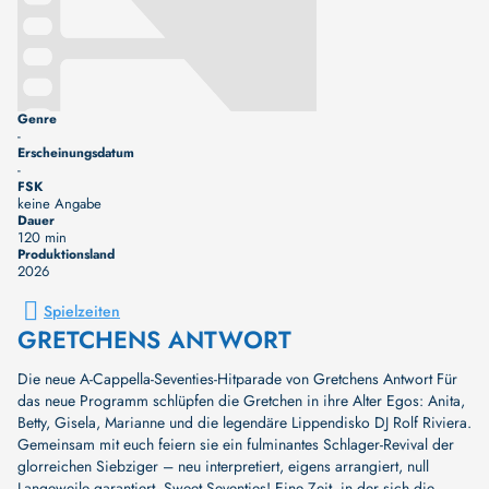
Genre
-
Erscheinungsdatum
-
FSK
keine Angabe
Dauer
120 min
Produktionsland
2026
Spielzeiten
GRETCHENS ANTWORT
Die neue A-Cappella-Seventies-Hitparade von Gretchens Antwort Für
das neue Programm schlüpfen die Gretchen in ihre Alter Egos: Anita,
Betty, Gisela, Marianne und die legendäre Lippendisko DJ Rolf Riviera.
Gemeinsam mit euch feiern sie ein fulminantes Schlager-Revival der
glorreichen Siebziger – neu interpretiert, eigens arrangiert, null
Langeweile garantiert. Sweet Seventies! Eine Zeit, in der sich die