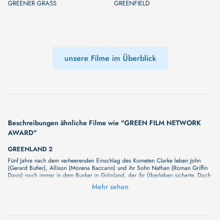
GREENER GRASS
GREENFIELD
unsere Filme im Überblick
Beschreibungen ähnliche Filme wie "GREEN FILM NETWORK
AWARD"
GREENLAND 2
Fünf Jahre nach dem verheerenden Einschlag des Kometen Clarke leben John
(Gerard Butler), Allison (Morena Baccarin) und ihr Sohn Nathan (Roman Griffin
Davis) noch immer in dem Bunker in Grönland, der ihr Überleben sicherte. Doch
Frieden finden sie hier nicht: Luft und Wasser sind verseucht, Strahlungsstürme
Mehr sehen
wüten über die Oberfläche und Fragmente des Kometen schweben noch immer
in der Umlaufbahn und drohen auf die Erde zu stürzen. Als ein verheerendes
Beben den Bunker zerstört, muss die Familie erneut aufbrechen und sich durch
ein verwüstetes Europa bis zum einzig sicher scheinenden Ort auf dem Planeten
durchschlagen – dem gigantischen Krater des Clarke-Kometen in Südfrankreich.