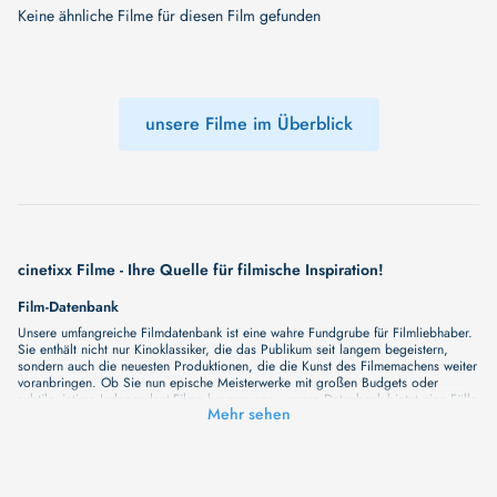
Keine ähnliche Filme für diesen Film gefunden
unsere Filme im Überblick
cinetixx Filme - Ihre Quelle für filmische Inspiration!
Film-Datenbank
Unsere umfangreiche Filmdatenbank ist eine wahre Fundgrube für Filmliebhaber.
Sie enthält nicht nur Kinoklassiker, die das Publikum seit langem begeistern,
sondern auch die neuesten Produktionen, die die Kunst des Filmemachens weiter
voranbringen. Ob Sie nun epische Meisterwerke mit großen Budgets oder
subtile, intime Independent-Filme bevorzugen, unsere Datenbank bietet eine Fülle
Mehr sehen
von Inhalten, die Ihr Herz und Ihren Geist berühren werden. Beim Durchstöbern
unserer Angebote haben Sie die Möglichkeit, eine Vielzahl von Filmgenres zu
entdecken, von Dramen über Komödien und Horrorfilme bis hin zu Romanzen.
Auch die Erkundung verschiedener Regiestile kommt nicht zu kurz, von
klassischen Erzählungen bis hin zu Experimenten mit Form und Inhalt. Wir