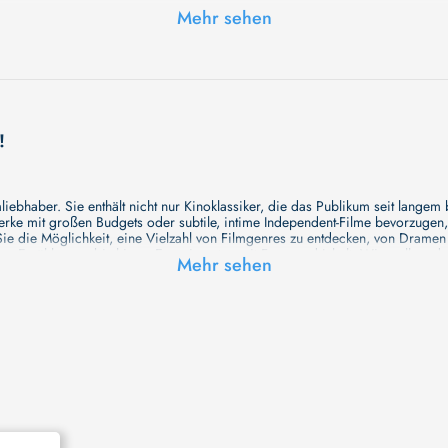
Mehr sehen
uhl sitzenden Patienten.
!
ebhaber. Sie enthält nicht nur Kinoklassiker, die das Publikum seit langem
e mit großen Budgets oder subtile, intime Independent-Filme bevorzugen, un
e die Möglichkeit, eine Vielzahl von Filmgenres zu entdecken, von Drame
en Erzählungen bis hin zu Experimenten mit Form und Inhalt. Wir wollen, das
Mehr sehen
inaus bemühen wir uns, Meisterwerke des unabhängigen Kinos zu zeigen, di
öglichkeiten für alle Filmliebhaber bietet. Wir laden Sie ein, unsere Datenb
deren Welt werden, die Sie erkunden können!
me laden wir Sie dazu ein, Informationen über Ihre Lieblingskünstler zu entd
aben. Von den größten Stars der Welt bis hin zu vielversprechenden Talente
ie Ihrer Lieblingsschauspieler erkunden und herausfinden, mit wem sie das 
ße Hollywood-Produktionen oder intimere, unabhängige Filme interessieren, 
unsere Datenbank nicht nur umfassend, sondern auch immer aktuell ist, so da
 und ihr filmisches Schaffen vertiefen, was das Ansehen von Filmen zu einem