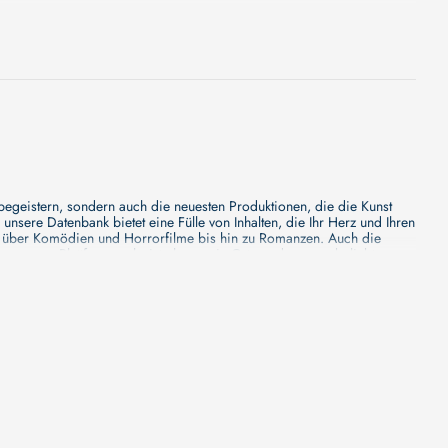
 begeistern, sondern auch die neuesten Produktionen, die die Kunst
sere Datenbank bietet eine Fülle von Inhalten, die Ihr Herz und Ihren
n über Komödien und Horrorfilme bis hin zu Romanzen. Auch die
s unsere Plattform mehr ist als nur ein Ort, an dem man beliebte
e von den Mainstream-Medien oft nicht gewürdigt werden. Aus diesem
ank zu erforschen, neue Titel zu entdecken und versteckte Filmperlen zu
ecken. Bei uns finden Sie heraus, in welchen Filmen sie mitgewirkt
n - unsere Datenbank der Schauspieler ist umfangreich und wird
Vergnügen hatten, zusammenzuarbeiten und in welchen Produktionen sie
unsere Schauspieler-Datenbank bietet Ihnen einen umfassenden Einblick
ss wir regelmäßig neue Informationen über Filme und Schauspieler
 noch faszinierenderen Erlebnis macht. Wir laden Sie ein, unsere