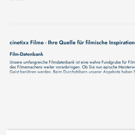
Die letzte Schicht einer hochschwangeren Pflegerin bei ihrem im Rollst
cinetixx Filme - Ihre Quelle für filmische Inspiration
Film-Datenbank
Unsere umfangreiche Filmdatenbank ist eine wahre Fundgrube für Filmli
des Filmemachens weiter voranbringen. Ob Sie nun epische Meisterwerk
Geist berühren werden. Beim Durchstöbern unserer Angebote haben Si
Erkundung verschiedener Regiestile kommt nicht zu kurz, von klassisch
Hollywood-Hits findet. Natürlich gibt es auch diese, aber darüber h
Grund ist cinetixx Filme ein Ort, der eine Fülle von Perspektiven und M
entdecken. Lassen Sie die Kinematographie zu einer noch faszinieren
Schauspieler-Datenbank
Schauspieler sind das Herz und die Seele eines Films. Bei cinetixx Fil
haben, mit wem sie gearbeitet haben und welche Rollen sie gespielt h
ständig aktualisiert. Mit unserer Ressource können Sie die Filmograf
ihre denkwürdigen Auftritte hatten. Ganz gleich, ob Sie sich für gro
in ihre Karriere und ihre Arbeit. cinetixx Filme achtet darauf, dass 
hinzufügen. Mit uns können Sie Ihr Wissen über Ihre Lieblingskünstler