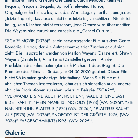
mit altbekannten und neuen Gesichtern, durch Reboots, Remakes,
Requels, Prequels, Sequels, Spin-offs, elevated Horror,
Originalgeschichten, alles, was das Wort „Legacy“ enthält, und jedes
„letzte Kapitel“, das absolut nicht das letzte ist, zu schlitzen. Nichts ist
heilig, kein Klischee bleibt verschont, jede Grenze wird überschritten.
Die Wayans sind zurück und canceln die „Cancel Culture“.
"SCARY MOVIE (2026)" ist ein hervorragender Film aus dem Genre
Komödie, Horror, der die Aufmerksamkeit der Zuschauer auf sich
zieht. Die Hauptrollen werden von
Marlon Wayans (Darsteller)
,
Shawn
Wayans (Darsteller)
,
Anna Faris (Darsteller)
gespielt. An der
Produktion des Films beteiligten sich
Michael Tiddes (Regie)
. Die
Premiere des Films ist für das Jahr 04.06.2026 geplant. Dieser Film
bietet 96 Minuten großartige Unterhaltung. Wenn Sie Filme mit
ähnlichen Themen interessieren, lohnt es sich sicherlich auch, andere
ähnliche Produktionen zu sehen, wie zum Beispiel
"SCARY"
,
"VERWANDTE SIND AUCH MENSCHEN"
,
"AADU 3: ONE LAST
RIDE - PART 1"
,
"MEIN NAME IST NOBODY (1973) (WA: 2026)"
,
"SIE
NANNTEN IHN PLATTFUß (1974) (WA: 2026)"
,
"PLATTFUß RÄUMT
AUF (1975) (WA: 2026)"
,
"NOBODY IST DER GRÖßTE (1975) (WA:
2026)"
,
"ABGESCHMINKT! (1993) (WA: 2026)"
.
Galerie