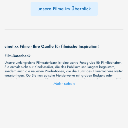
unsere Filme im Überblick
cinetixx Filme - Ihre Quelle für filmische Inspiration!
Film-Datenbank
Unsere umfangreiche Filmdatenbank ist eine wahre Fundgrube für Filmliebhaber.
Sie enthält nicht nur Kinoklassiker, die das Publikum seit langem begeistern,
sondern auch die neuesten Produktionen, die die Kunst des Filmemachens weiter
voranbringen. Ob Sie nun epische Meisterwerke mit großen Budgets oder
subtile, intime Independent-Filme bevorzugen, unsere Datenbank bietet eine Fülle
Mehr sehen
von Inhalten, die Ihr Herz und Ihren Geist berühren werden. Beim Durchstöbern
unserer Angebote haben Sie die Möglichkeit, eine Vielzahl von Filmgenres zu
entdecken, von Dramen über Komödien und Horrorfilme bis hin zu Romanzen.
Auch die Erkundung verschiedener Regiestile kommt nicht zu kurz, von
klassischen Erzählungen bis hin zu Experimenten mit Form und Inhalt. Wir
wollen, dass unsere Plattform mehr ist als nur ein Ort, an dem man beliebte
Hollywood-Hits findet. Natürlich gibt es auch diese, aber darüber hinaus
bemühen wir uns, Meisterwerke des unabhängigen Kinos zu zeigen, die von den
Mainstream-Medien oft nicht gewürdigt werden. Aus diesem Grund ist cinetixx
Filme ein Ort, der eine Fülle von Perspektiven und Möglichkeiten für alle
Filmliebhaber bietet. Wir laden Sie ein, unsere Datenbank zu erforschen, neue