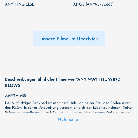
ANYTHING ELSE
FANGS (ANYAB/¿¿¿¿¿)
unsere Filme im Überblick
Beschreibungen ähnliche Filme wie "ANY WAY THE WIND
BLOWS"
ANYTHING
Der Mittfünfziger Early verliert nach dem Unfalltod seiner Frau den Boden unter
den Füßen. In seiner Verzweiflung versucht er, sich das Leben zu nehmen. Seine
Schwester Laurette macht sich Sorgen um ihn und lässt ihn eine Zeitlang bei sich
wohnen, aber er möchte wieder sein eigener Herr sein und sucht sich eine
Mehr sehen
Wohnung in Hollywood. Dieser Plan stößt bei seiner Schwester auf Ablehnung.
In dem etwas heruntergekommenen Haus, in dem er wohnt, lernt er die Transe
Freda kennen, genauso wie das Kiffer- und Kokserpärchen David und Brianna.
Freda arbeitet als Sexarbeiterin. Und als sie eines Abends grün und blau