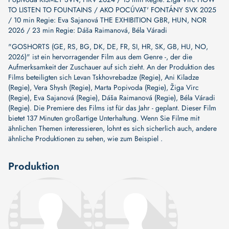
TO LISTEN TO FOUNTAINS / AKO POCÚVAT' FONTÁNY SVK 2025
/ 10 min Regie: Eva Sajanová THE EXHIBITION GBR, HUN, NOR
2026 / 23 min Regie: Dáša Raimanová, Béla Váradi
"GOSHORTS (GE, RS, BG, DK, DE, FR, SI, HR, SK, GB, HU, NO,
2026)" ist ein hervorragender Film aus dem Genre -, der die
Aufmerksamkeit der Zuschauer auf sich zieht. An der Produktion des
Films beteiligten sich
Levan Tskhovrebadze (Regie)
,
Ani Kiladze
(Regie)
,
Vera Shysh (Regie)
,
Marta Popivoda (Regie)
,
Žiga Virc
(Regie)
,
Eva Sajanová (Regie)
,
Dáša Raimanová (Regie)
,
Béla Váradi
(Regie)
. Die Premiere des Films ist für das Jahr - geplant. Dieser Film
bietet 137 Minuten großartige Unterhaltung. Wenn Sie Filme mit
ähnlichen Themen interessieren, lohnt es sich sicherlich auch, andere
ähnliche Produktionen zu sehen, wie zum Beispiel .
Produktion