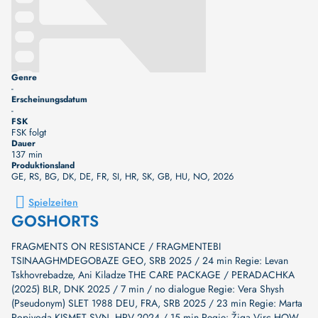
Genre
-
Erscheinungsdatum
-
FSK
FSK folgt
Dauer
137 min
Produktionsland
GE, RS, BG, DK, DE, FR, SI, HR, SK, GB, HU, NO
, 2026
Spielzeiten
GOSHORTS
FRAGMENTS ON RESISTANCE / FRAGMENTEBI
TSINAAGHMDEGOBAZE GEO, SRB 2025 / 24 min Regie: Levan
Tskhovrebadze, Ani Kiladze THE CARE PACKAGE / PERADACHKA
(2025) BLR, DNK 2025 / 7 min / no dialogue Regie: Vera Shysh
(Pseudonym) SLET 1988 DEU, FRA, SRB 2025 / 23 min Regie: Marta
Popivoda KISMET SVN, HRV 2024 / 15 min Regie: Žiga Virc HOW