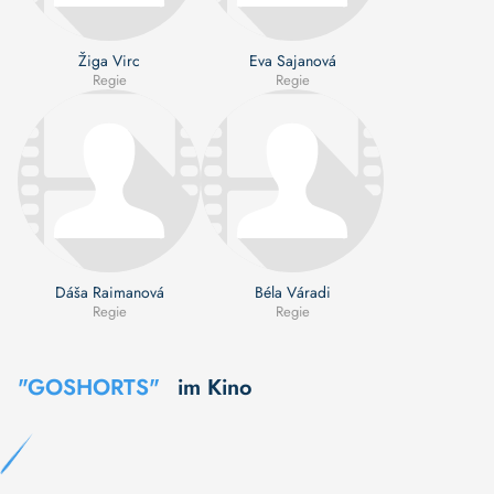
Žiga Virc
Eva Sajanová
Regie
Regie
Dáša Raimanová
Béla Váradi
Regie
Regie
"GOSHORTS"
im Kino