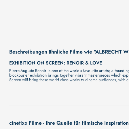
Beschreibungen ähnliche Filme wie "ALBRECHT
EXHIBITION ON SCREEN: RENOIR & LOVE
Pierre-Auguste Renoir is one of the world’s favourite artists; a found
blockbuster exhibition brings together vibrant masterpieces which expl
Screen will bring these world class works to cinema audiences, with cl
back to a Parisian summer of love through the eyes of a true visionary. 
4.000 MEILEN FREIHEIT - MIT DEM SEGELBOOT VON
Eine Segelreise über den Nordatlantik – ein Abenteuer, das Körper, G
von Segelfreunden tritt er die 7.500 Kilometer lange Überfahrt von de
Zwischen Seekrankheit, endlosen Wellen und magischen Momenten unte
der Angst vor dem Unbekannten bis zum Triumph über sich selbst – d
Atlantiks, ist dies ein Film über die Kraft des Willens, die Schönheit 
emotionale Geschichte über Selbstüberwindung, die Suche nach Freihe
cinetixx Filme - Ihre Quelle für filmische Inspiration
inspirierend zugleich. Das Abenteuer Atlantik – von der Karibik nac