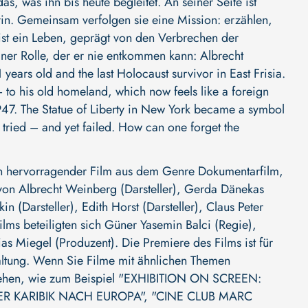
s, was ihn bis heute begleitet. An seiner Seite ist
in. Gemeinsam verfolgen sie eine Mission: erzählen,
ist ein Leben, geprägt von den Verbrechen der
ner Rolle, der er nie entkommen kann: Albrecht
ears old and the last Holocaust survivor in East Frisia.
 to his old homeland, which now feels like a foreign
1947. The Statue of Liberty in New York became a symbol
e tried – and yet failed. How can one forget the
hervorragender Film aus dem Genre Dokumentarfilm,
 von
Albrecht Weinberg (Darsteller)
,
Gerda Dänekas
in (Darsteller)
,
Edith Horst (Darsteller)
,
Claus Peter
ilms beteiligten sich
Güner Yasemin Balci (Regie)
,
ias Miegel (Produzent)
. Die Premiere des Films ist für
haltung. Wenn Sie Filme mit ähnlichen Themen
sehen, wie zum Beispiel
"EXHIBITION ON SCREEN:
ER KARIBIK NACH EUROPA"
,
"CINE CLUB MARC