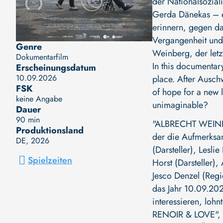
der Nationalsoziali
Gerda Dänekas – ei
erinnern, gegen da
Vergangenheit und 
Genre
Weinberg, der letzt
Dokumentarfilm
In this documentar
Erscheinungsdatum
10.09.2026
place. After Ausch
FSK
of hope for a new l
keine Angabe
unimaginable?
Dauer
90 min
"ALBRECHT WEINBE
Produktionsland
der die Aufmerksam
DE
, 2026
(Darsteller)
,
Leslie
Spielzeiten
Horst (Darsteller)
,
Jesco Denzel (Regi
das Jahr 10.09.202
interessieren, loh
RENOIR & LOVE"
,