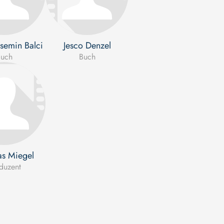
semin Balci
Jesco Denzel
uch
Buch
as Miegel
duzent