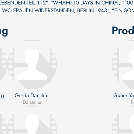
LEBENDEN TEIL 1+2"
,
"WHAM! 10 DAYS IN CHINA"
,
"100
 WO FRAUEN WIDERSTANDEN, BERLIN 1943"
,
"EIN SOM
ng
Prod
rg
Gerda Dänekas
Güner Ya
Darsteller
R