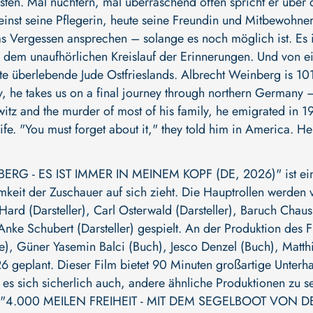
sten. Mal nüchtern, mal überraschend offen spricht er über da
nst seine Pflegerin, heute seine Freundin und Mitbewohner
s Vergessen ansprechen – solange es noch möglich ist. Es 
dem unaufhörlichen Kreislauf der Erinnerungen. Und von ei
e überlebende Jude Ostfrieslands. Albrecht Weinberg is 101 y
y, he takes us on a final journey through northern Germany –
witz and the murder of most of his family, he emigrated in 
ife. "You must forget about it," they told him in America. H
RG - ES IST IMMER IN MEINEM KOPF (DE, 2026)" ist ein 
keit der Zuschauer auf sich zieht. Die Hauptrollen werden
 Hard (Darsteller)
,
Carl Osterwald (Darsteller)
,
Baruch Chausk
Anke Schubert (Darsteller)
gespielt. An der Produktion des F
e)
,
Güner Yasemin Balci (Buch)
,
Jesco Denzel (Buch)
,
Matth
6 geplant. Dieser Film bietet 90 Minuten großartige Unter
nt es sich sicherlich auch, andere ähnliche Produktionen zu 
"4.000 MEILEN FREIHEIT - MIT DEM SEGELBOOT VON D