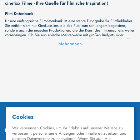
cinetixx Filme - Ihre Quelle für filmische Inspiration!
Film-Datenbank
Unsere umfangreiche Filmdatenbank ist eine wahre Fundgrube für Filmliebhaber.
Sie enthält nicht nur Kinoklassiker, die das Publikum seit langem begeistern,
sondern auch die neuesten Produktionen, die die Kunst des Filmemachens weiter
voranbringen. Ob Sie nun epische Meisterwerke mit großen Budgets oder
subtile, intime Independent-Filme bevorzugen, unsere Datenbank bietet eine Fülle
Mehr sehen
von Inhalten, die Ihr Herz und Ihren Geist berühren werden. Beim Durchstöbern
unserer Angebote haben Sie die Möglichkeit, eine Vielzahl von Filmgenres zu
entdecken, von Dramen über Komödien und Horrorfilme bis hin zu Romanzen.
Auch die Erkundung verschiedener Regiestile kommt nicht zu kurz, von
klassischen Erzählungen bis hin zu Experimenten mit Form und Inhalt. Wir
wollen, dass unsere Plattform mehr ist als nur ein Ort, an dem man beliebte
Hollywood-Hits findet. Natürlich gibt es auch diese, aber darüber hinaus
bemühen wir uns, Meisterwerke des unabhängigen Kinos zu zeigen, die von den
Mainstream-Medien oft nicht gewürdigt werden. Aus diesem Grund ist cinetixx
Filme ein Ort, der eine Fülle von Perspektiven und Möglichkeiten für alle
Filmliebhaber bietet. Wir laden Sie ein, unsere Datenbank zu erforschen, neue
Titel zu entdecken und versteckte Filmperlen zu entdecken. Lassen Sie die
Kinematographie zu einer noch faszinierenderen Welt werden, die Sie erkunden
können!
Schauspieler-Datenbank
Schauspieler sind das Herz und die Seele eines Films. Bei cinetixx Filme laden
wir Sie dazu ein, Informationen über Ihre Lieblingskünstler zu entdecken. Bei uns
finden Sie heraus, in welchen Filmen sie mitgewirkt haben, mit wem sie
gearbeitet haben und welche Rollen sie gespielt haben. Von den größten Stars