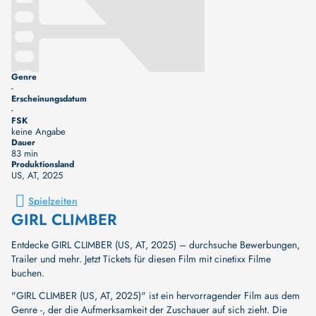
Genre
-
Erscheinungsdatum
-
FSK
keine Angabe
Dauer
83 min
Produktionsland
US, AT
, 2025
Spielzeiten
GIRL CLIMBER
Entdecke GIRL CLIMBER (US, AT, 2025) – durchsuche Bewerbungen,
Trailer und mehr. Jetzt Tickets für diesen Film mit cinetixx Filme
buchen.
"GIRL CLIMBER (US, AT, 2025)" ist ein hervorragender Film aus dem
Genre -, der die Aufmerksamkeit der Zuschauer auf sich zieht. Die