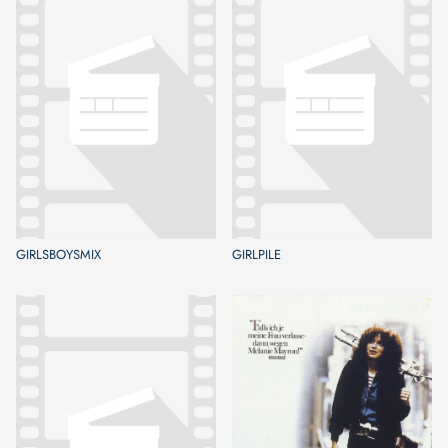
GIRLSBOYSMIX
GIRLPILE