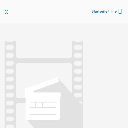
Startseite
Filme