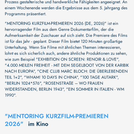
Prozess gestalterische und handwerkliche Fähigkeiten angeeignet. An
einem Wochenende werden die Ergebnisse aus dem 5. Jahrgang des
Programms präsentiert.
"MENTORING KURZFILM-PREMIEREN 2026 (DE, 2026)" ist ein
hervorragender Film aus dem Genre Dokumentarfilm, der die
Aufmerksamkeit der Zuschauer auf sich zieht. Die Premiere des Films
ist für das Jahr - geplant. Dieser Film bietet 120 Minuten großartige
Unterhaltung. Wenn Sie Filme mit ähnlichen Themen interessieren,
lohnt es sich sicherlich auch, andere ähnliche Produktionen zu sehen,
wie zum Beispiel
"EXHIBITION ON SCREEN: RENOIR & LOVE"
,
"4.000 MEILEN FREIHEIT - MIT DEM SEGELBOOT VON DER KARIBIK
NACH EUROPA"
,
"CINE CLUB MARC BLOCH: DIE ÜBERLEBENDEN
TEIL 1+2"
,
"WHAM! 10 DAYS IN CHINA"
,
"100 TAGE AUTARK"
,
"BERLIN 1024*576"
,
"ROSENSTRAßE – WO FRAUEN
WIDERSTANDEN, BERLIN 1943"
,
"EIN SOMMER IN ITALIEN - WM
1990"
.
"MENTORING KURZFILM-PREMIEREN
2026"
im Kino